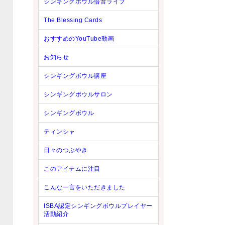
シンギングボウル倍音ライブ
The Blessing Cards
おすすめのYouTube動画
お知らせ
シンギングボウル講座
シンギングボウルサロン
シンギングボウル
ティンシャ
日々のつぶやき
このアイテムに注目
こんな一言をいただきました
ISBA認定シンギングボウルプレイヤー
活動紹介