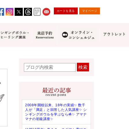
カートを見る
マイページ
検索
2008年開校以来、18年の実績✨ 数千
人が「満足」と回答した人気講座✨ シ
ンギングボウルを学ぶなら🥣✨ アマナ
マナの初級講座✨