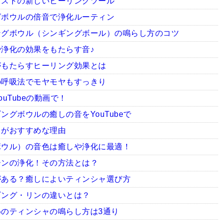
ピストの新しいヒーリングツール
グボウルの倍音で浄化ルーティン
ングボウル（シンギングボール）の鳴らし方のコツ
浄化の効果をもたらす音♪
がもたらすヒーリング効果とは
の呼吸法でモヤモヤもすっきり
uTubeの動画で！
グボウルの癒しの音をYouTubeで
ャがおすすめな理由
ボウル）の音色は癒しや浄化に最適！
ーンの浄化！その方法とは？
がある？癒しによいティンシャ選び方
ギング・リンの違いとは？
のティンシャの鳴らし方は3通り