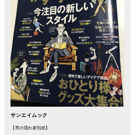
ティンシャケース
チベット・真マントラ香
●
お香定期購入（ラクとくサブスク）
チベット高僧のオラクルカード
ベル＆ドルジェ
シンギングボウル入門本・CD
アウトレット
オリジナルグッズ
神々とつながるジュエリー
サンエイムック
ヒーリング・マンダラポスター
【男の隠れ家別紙】
ロゴステッカー・ポストカード各種