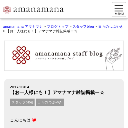
お問い合わせ
amanamana アマナマナ
>
ブログトップ
>
スタッフblog
>
日々のつぶやき
>
【お一人様にも！】アマナマナ雑誌掲載ー☆
マイページ
ご来店予約（実店舗）
ご来店&購入
オンライン相談&購入
シンギングボウル講座
2017/03/14
【お一人様にも！】アマナマナ雑誌掲載ー☆
倍音呼吸法レッスン
スタッフblog
日々のつぶやき
オンラインショップ
カートを見る
こんにちは
商品一覧