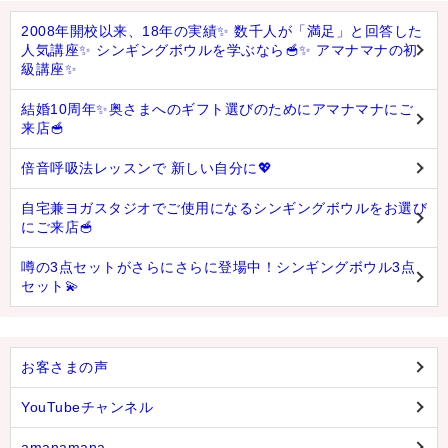
2008年開校以来、18年の実績✨ 数千人が「満足」と回答した
人気講座✨ シンギングボウルを学ぶなら🥣✨ アマナマナの初
級講座✨
結婚10周年✨奥さまへのギフト選びのためにアマナマナにご
来店🥣
倍音呼吸法レッスンで 新しい自分に💖
自宅兼ヨガスタジオでご使用になるシンギングボウルをお選び
にご来店🥣
噂の3点セットがさらにさらに登場中！シンギングボウル3点
セット💫
お客さまの声
YouTubeチャンネル
amanamana