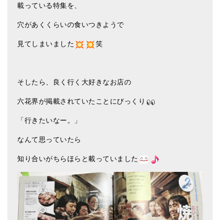
載っている特集を、
メールお便り登録
穴があくくらいの食いつきようで
LINEお友だち登録
見てしまいました
笑
お客様の声
ブログ
そしたら、良く行く大好きなお店の
特商法の表記
六花界が掲載されていたことにびっくり
「行きたいなー。」
なんて思っていたら
知り合いがちらほらと載っていました