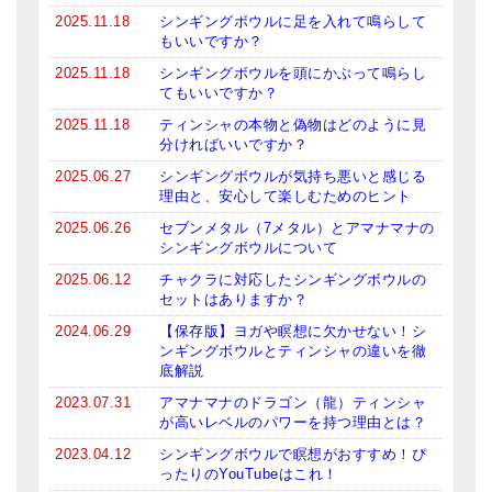
2025.11.18
シンギングボウルに足を入れて鳴らして
ティンシャケース
もいいですか？
2025.11.18
シンギングボウルを頭にかぶって鳴らし
チベット・真マントラ香
てもいいですか？
●
お香定期購入（ラクとくサブスク）
2025.11.18
ティンシャの本物と偽物はどのように見
分ければいいですか？
チベット高僧のオラクルカード
2025.06.27
シンギングボウルが気持ち悪いと感じる
理由と、安心して楽しむためのヒント
ベル＆ドルジェ
2025.06.26
セブンメタル（7メタル）とアマナマナの
シンギングボウルについて
シンギングボウル入門本・CD
2025.06.12
チャクラに対応したシンギングボウルの
アウトレット
セットはありますか？
2024.06.29
【保存版】ヨガや瞑想に欠かせない！シ
オリジナルグッズ
ンギングボウルとティンシャの違いを徹
底解説
神々とつながるジュエリー
2023.07.31
アマナマナのドラゴン（龍）ティンシャ
が高いレベルのパワーを持つ理由とは？
ヒーリング・マンダラポスター
2023.04.12
シンギングボウルで瞑想がおすすめ！ぴ
ロゴステッカー・ポストカード各種
ったりのYouTubeはこれ！