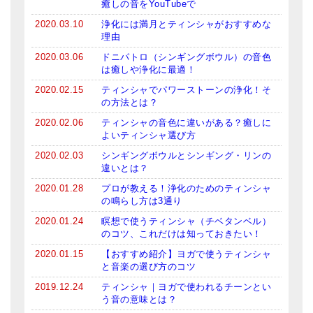
癒しの音をYouTubeで
メールお便り登録
2020.03.10
浄化には満月とティンシャがおすすめな
LINEお友だち登録
理由
2020.03.06
ドニパトロ（シンギングボウル）の音色
お客様の声
は癒しや浄化に最適！
2020.02.15
ティンシャでパワーストーンの浄化！そ
ブログ
の方法とは？
特商法の表記
2020.02.06
ティンシャの音色に違いがある？癒しに
よいティンシャ選び方
2020.02.03
シンギングボウルとシンギング・リンの
違いとは？
2020.01.28
プロが教える！浄化のためのティンシャ
の鳴らし方は3通り
2020.01.24
瞑想で使うティンシャ（チベタンベル）
のコツ、これだけは知っておきたい！
2020.01.15
【おすすめ紹介】ヨガで使うティンシャ
と音楽の選び方のコツ
2019.12.24
ティンシャ｜ヨガで使われるチーンとい
う音の意味とは？