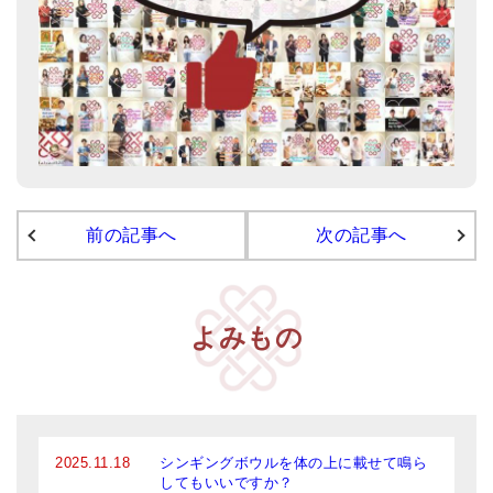
アマナマナのシンギングボウル
●
チベット・シンギングボウル
●
新・鍛造スペシャル
●
マンダラ彫（黒・渋金）
人気の3点セット
前の記事へ
次の記事へ
お得なアマナマナ・セット
特大シンギングボウル・特殊柄
よみもの
スティック・マレット・リング（台座）
アマナマナのティンシャ
●
プレミアム・ティンシャ（L・M）
2025.11.18
シンギングボウルを体の上に載せて鳴ら
●
ベーシック・ティンシャ（4種）
してもいいですか？