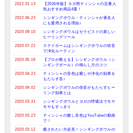
2022.01.13
【2026年版】ヨガ用ティンシャの定番人
亡命チベット人尼僧のお守り・チャーム
気おすすめ商品4選！
2022.06.23
シンギングボウル・ティンシャが著名人
チベット・マントラ・ヒーリングCD
にも愛用される理由♪
ギフトラッピング
2020.09.10
シンギングボウルはセラピストの新しい
ヒーリングツール
シンギングボウル講座
2020.07.22
ステイホームはシンギングボウルの倍音
で浄化ルーティン
●
初級講座
2020.05.18
【プロが教える】シンギングボウル（シ
ンギングボール）の鳴らし方のコツ
●
倍音呼吸法レッスン
2020.04.23
ティンシャの音色は癒しや浄化の効果を
中級講座
もたらす音♪
2020.04.02
シンギングボウルの倍音がもたらすヒー
上級講座
リング効果とは
ビギナー講師・養成講座
2020.03.31
シンギングボウルとヨガの呼吸法でモヤ
モヤもすっきり
アマナマナとは
2020.03.23
ティンシャの癒し音色はYouTubeの動画
で！
About Us
2020.03.12
癒されたい方必見！シンギングボウルの