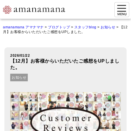
お問い合わせ
amanamana アマナマナ
>
ブログトップ
>
スタッフblog
>
お知らせ
>
【12
月】お客様からいただいたご感想をUPしました。
マイページ
ご来店予約（実店舗）
2026/01/22
ご来店&購入
【12月】お客様からいただいたご感想をUPしまし
た。
オンライン相談&購入
お知らせ
シンギングボウル講座
倍音呼吸法レッスン
オンラインショップ
カートを見る
商品一覧