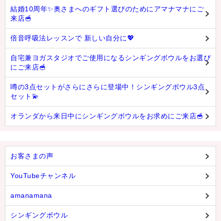
結婚10周年✨奥さまへのギフト選びのためにアマナマナにご
来店🥣
倍音呼吸法レッスンで 新しい自分に💖
自宅兼ヨガスタジオでご使用になるシンギングボウルをお選び
にご来店🥣
噂の3点セットがさらにさらに登場中！シンギングボウル3点
セット💫
オランダから来日中にシンギングボウルをお求めにご来店🥣
お客さまの声
YouTubeチャンネル
amanamana
シンギングボウル