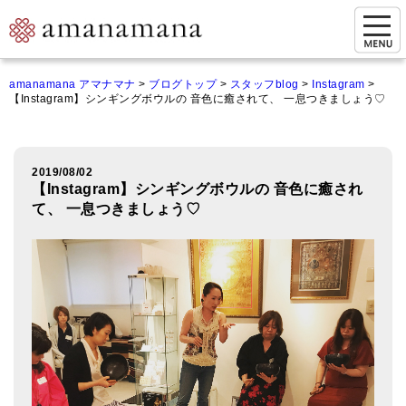
お問い合わせ
amanamana アマナマナ
>
ブログトップ
>
スタッフblog
>
Instagram
>
【Instagram】シンギングボウルの 音色に癒されて、 一息つきましょう♡
マイページ
ご来店予約（実店舗）
2019/08/02
ご来店&購入
【Instagram】シンギングボウルの 音色に癒され
て、 一息つきましょう♡
オンライン相談&購入
シンギングボウル講座
倍音呼吸法レッスン
オンラインショップ
カートを見る
商品一覧