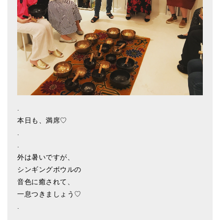
アマナマナのシンギングボウル
●
チベット・シンギングボウル
●
新・鍛造スペシャル
●
マンダラ彫（黒・渋金）
人気の3点セット
.
お得なアマナマナ・セット
本日も、満席♡
.
特大シンギングボウル・特殊柄
.
スティック・マレット・リング（台座）
外は暑いですが、
シンギングボウルの
アマナマナのティンシャ
音色に癒されて、
一息つきましょう♡
●
プレミアム・ティンシャ（L・M）
.
●
ベーシック・ティンシャ（4種）
.