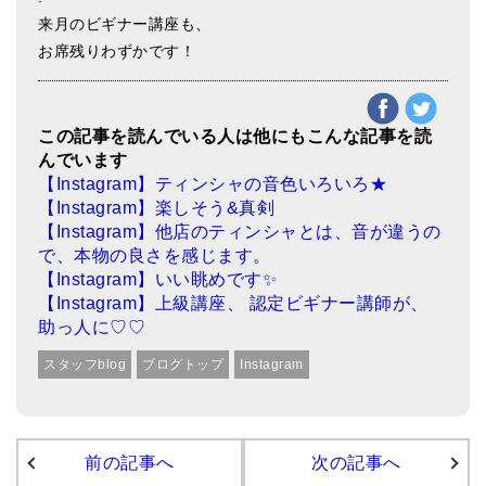
来月のビギナー講座も、
ティンシャケース
お席残りわずかです！
チベット・真マントラ香
●
お香定期購入（ラクとくサブスク）
この記事を読んでいる人は他にもこんな記事を読
んでいます
チベット高僧のオラクルカード
【Instagram】ティンシャの音色いろいろ★
ベル＆ドルジェ
【Instagram】楽しそう&真剣
【Instagram】他店のティンシャとは、音が違うの
シンギングボウル入門本・CD
で、本物の良さを感じます。
【Instagram】いい眺めです✨
アウトレット
【Instagram】上級講座、 認定ビギナー講師が、
助っ人に♡♡
オリジナルグッズ
スタッフblog
ブログトップ
Instagram
神々とつながるジュエリー
ヒーリング・マンダラポスター
前の記事へ
次の記事へ
ロゴステッカー・ポストカード各種