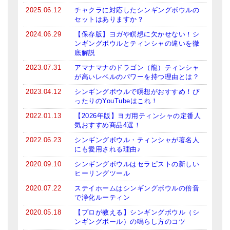
メールお便り登録
2025.06.12
チャクラに対応したシンギングボウルの
セットはありますか？
LINEお友だち登録
2024.06.29
【保存版】ヨガや瞑想に欠かせない！シ
ンギングボウルとティンシャの違いを徹
お客様の声
底解説
ブログ
2023.07.31
アマナマナのドラゴン（龍）ティンシャ
が高いレベルのパワーを持つ理由とは？
特商法の表記
2023.04.12
シンギングボウルで瞑想がおすすめ！ぴ
ったりのYouTubeはこれ！
2022.01.13
【2026年版】ヨガ用ティンシャの定番人
気おすすめ商品4選！
2022.06.23
シンギングボウル・ティンシャが著名人
にも愛用される理由♪
2020.09.10
シンギングボウルはセラピストの新しい
ヒーリングツール
2020.07.22
ステイホームはシンギングボウルの倍音
で浄化ルーティン
2020.05.18
【プロが教える】シンギングボウル（シ
ンギングボール）の鳴らし方のコツ