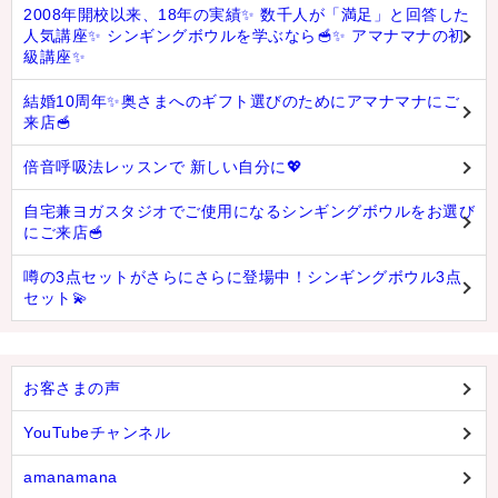
2008年開校以来、18年の実績✨ 数千人が「満足」と回答した
人気講座✨ シンギングボウルを学ぶなら🥣✨ アマナマナの初
級講座✨
結婚10周年✨奥さまへのギフト選びのためにアマナマナにご
来店🥣
倍音呼吸法レッスンで 新しい自分に💖
自宅兼ヨガスタジオでご使用になるシンギングボウルをお選び
にご来店🥣
噂の3点セットがさらにさらに登場中！シンギングボウル3点
セット💫
お客さまの声
YouTubeチャンネル
amanamana