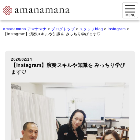
お問い合わせ
amanamana アマナマナ
>
ブログトップ
>
スタッフblog
>
Instagram
>
【Instagram】演奏スキルや知識を みっちり学びます♡
マイページ
ご来店予約（実店舗）
2020/02/14
ご来店&購入
【Instagram】演奏スキルや知識を みっちり学び
ます♡
オンライン相談&購入
シンギングボウル講座
倍音呼吸法レッスン
オンラインショップ
カートを見る
商品一覧