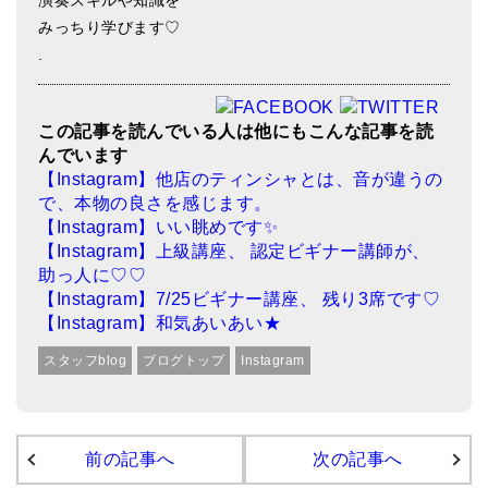
演奏スキルや知識を
みっちり学びます♡
ティンシャケース
.
チベット・真マントラ香
●
お香定期購入（ラクとくサブスク）
この記事を読んでいる人は他にもこんな記事を読
んでいます
チベット高僧のオラクルカード
【Instagram】他店のティンシャとは、音が違うの
で、本物の良さを感じます。
ベル＆ドルジェ
【Instagram】いい眺めです✨
シンギングボウル入門本・CD
【Instagram】上級講座、 認定ビギナー講師が、
助っ人に♡♡
アウトレット
【Instagram】7/25ビギナー講座、 残り3席です♡
【Instagram】和気あいあい★
オリジナルグッズ
スタッフblog
ブログトップ
Instagram
神々とつながるジュエリー
ヒーリング・マンダラポスター
前の記事へ
次の記事へ
ロゴステッカー・ポストカード各種