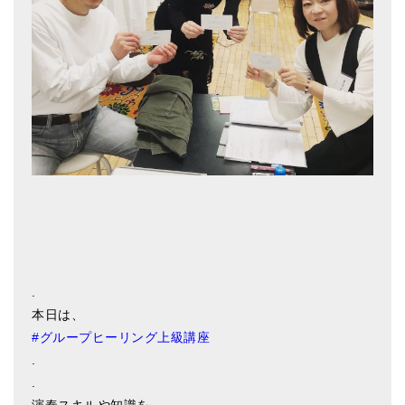
アマナマナのシンギングボウル
●
チベット・シンギングボウル
●
新・鍛造スペシャル
●
マンダラ彫（黒・渋金）
人気の3点セット
お得なアマナマナ・セット
特大シンギングボウル・特殊柄
スティック・マレット・リング（台座）
.
本日は、
アマナマナのティンシャ
#
グループヒーリング上級講座
●
プレミアム・ティンシャ（L・M）
.
.
●
ベーシック・ティンシャ（4種）