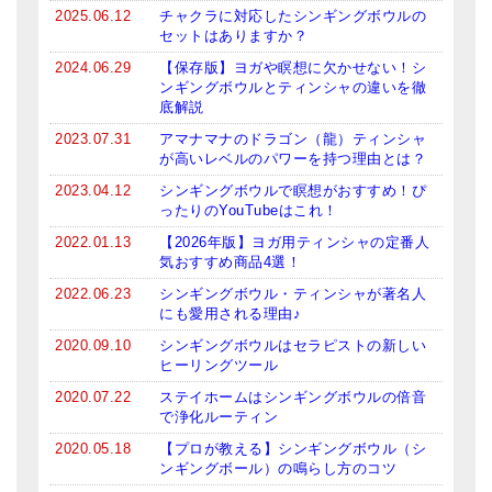
メールお便り登録
2025.06.12
チャクラに対応したシンギングボウルの
セットはありますか？
LINEお友だち登録
2024.06.29
【保存版】ヨガや瞑想に欠かせない！シ
ンギングボウルとティンシャの違いを徹
お客様の声
底解説
2023.07.31
アマナマナのドラゴン（龍）ティンシャ
ブログ
が高いレベルのパワーを持つ理由とは？
特商法の表記
2023.04.12
シンギングボウルで瞑想がおすすめ！ぴ
ったりのYouTubeはこれ！
2022.01.13
【2026年版】ヨガ用ティンシャの定番人
気おすすめ商品4選！
2022.06.23
シンギングボウル・ティンシャが著名人
にも愛用される理由♪
2020.09.10
シンギングボウルはセラピストの新しい
ヒーリングツール
2020.07.22
ステイホームはシンギングボウルの倍音
で浄化ルーティン
2020.05.18
【プロが教える】シンギングボウル（シ
ンギングボール）の鳴らし方のコツ