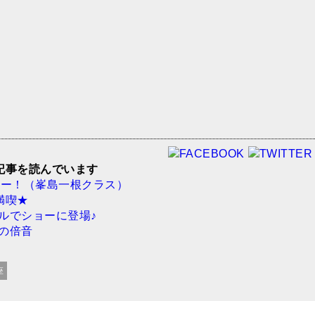
記事を読んでいます
ュー！（峯島一根クラス）
満喫★
ルでショーに登場♪
しの倍音
座