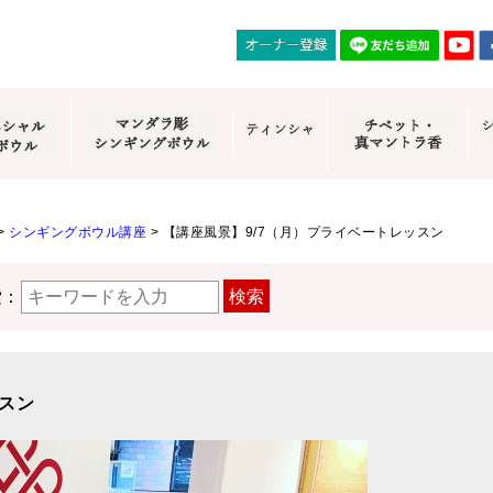
>
シンギングボウル講座
>
【講座風景】9/7（月）プライベートレッスン
索：
検索
ッスン