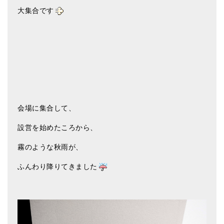
大集合です
ティンシャケース
チベット・真マントラ香
●
お香定期購入（ラクとくサブスク）
チベット高僧のオラクルカード
ベル＆ドルジェ
会場に集合して、
シンギングボウル入門本・CD
設営を始めたころから、
アウトレット
霧のような秋雨が、
オリジナルグッズ
ふんわり降りてきました
神々とつながるジュエリー
ヒーリング・マンダラポスター
ロゴステッカー・ポストカード各種