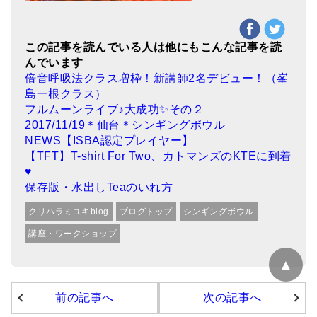
この記事を読んでいる人は他にもこんな記事を読
んでいます
倍音呼吸法クラス増枠！新講師2名デビュー！（峯
島一根クラス）
フルムーンライブ♪大成功✨その２
2017/11/19＊仙台＊シンギングボウル
NEWS【ISBA認定プレイヤー】
【TFT】T-shirt For Two、カトマンズのKTEに到着
♥
保存版・水出しTeaのいれ方
クリハラミユキblog
ブログトップ
シンギングボウル
講座・ワークショップ
▲
前の記事へ
次の記事へ