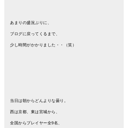
アマナマナのシンギングボウル
●
チベット・シンギングボウル
あまりの盛況ぶりに、
●
新・鍛造スペシャル
ブログに戻ってくるまで、
●
マンダラ彫（黒・渋金）
少し時間がかかりました・・（笑）
人気の3点セット
お得なアマナマナ・セット
特大シンギングボウル・特殊柄
スティック・マレット・リング（台座）
当日は朝からどんよりな曇り。
アマナマナのティンシャ
西は京都、東は宮城から、
●
プレミアム・ティンシャ（L・M）
全国からプレイヤー全9名、
●
ベーシック・ティンシャ（4種）