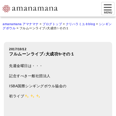
お問い合わせ
amanamana アマナマナ
>
ブログトップ
>
クリハラミユキblog
>
シンギン
グボウル
>
フルムーンライブ♪大成功✨その１
マイページ
ご来店予約（実店舗）
2017/10/12
ご来店&購入
フルムーンライブ♪大成功✨その１
オンライン相談&購入
先週金曜日は・・・
シンギングボウル講座
記念すべき一般社団法人
倍音呼吸法レッスン
ISBA国際シンギングボウル協会の
オンラインショップ
初ライブ
カートを見る
商品一覧