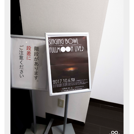
亡命チベット人尼僧のお守り・チャーム
チベット・マントラ・ヒーリングCD
ギフトラッピング
シンギングボウル講座
●
初級講座
●
倍音呼吸法レッスン
中級講座
上級講座
ビギナー講師・養成講座
アマナマナとは
About Us