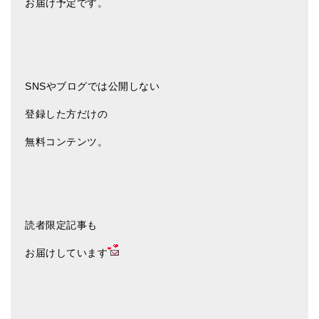
お届け予定です。
亡命チベット人尼僧のお守り・チャーム
チベット・マントラ・ヒーリングCD
ギフトラッピング
SNSやブログでは公開しない
シンギングボウル講座
登録した方だけの
●
初級講座
無料コンテンツ。
●
倍音呼吸法レッスン
中級講座
上級講座
読者限定記事も
ビギナー講師・養成講座
お届けしています
アマナマナとは
About Us