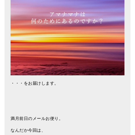
アマナマナのシンギングボウル
●
チベット・シンギングボウル
●
新・鍛造スペシャル
●
マンダラ彫（黒・渋金）
人気の3点セット
お得なアマナマナ・セット
特大シンギングボウル・特殊柄
・・・をお届けします。
スティック・マレット・リング（台座）
アマナマナのティンシャ
満月前日のメールお便り。
●
プレミアム・ティンシャ（L・M）
なんだか今回は、
●
ベーシック・ティンシャ（4種）