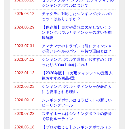
2025.06.26
セブンメタル（7メタル）とアマナマナの
シンギングボウルについて
2025.06.12
チャクラに対応したシンギングボウルの
セットはありますか？
2024.06.29
【保存版】ヨガや瞑想に欠かせない！シ
ンギングボウルとティンシャの違いを徹
底解説
2023.07.31
アマナマナのドラゴン（龍）ティンシャ
が高いレベルのパワーを持つ理由とは？
2023.04.12
シンギングボウルで瞑想がおすすめ！ぴ
ったりのYouTubeはこれ！
2022.01.13
【2026年版】ヨガ用ティンシャの定番人
気おすすめ商品4選！
2022.06.23
シンギングボウル・ティンシャが著名人
にも愛用される理由♪
2020.09.10
シンギングボウルはセラピストの新しい
ヒーリングツール
2020.07.22
ステイホームはシンギングボウルの倍音
で浄化ルーティン
2020.05.18
【プロが教える】シンギングボウル（シ