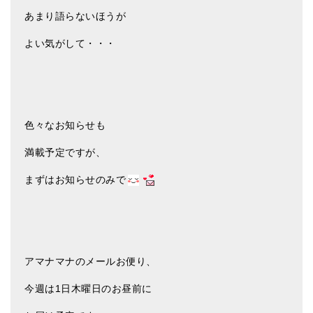
あまり語らないほうが
ティンシャケース
よい気がして・・・
チベット・真マントラ香
●
お香定期購入（ラクとくサブスク）
チベット高僧のオラクルカード
色々なお知らせも
ベル＆ドルジェ
満載予定ですが、
シンギングボウル入門本・CD
まずはお知らせのみで
アウトレット
オリジナルグッズ
神々とつながるジュエリー
アマナマナのメールお便り、
ヒーリング・マンダラポスター
今週は1日木曜日のお昼前に
ロゴステッカー・ポストカード各種