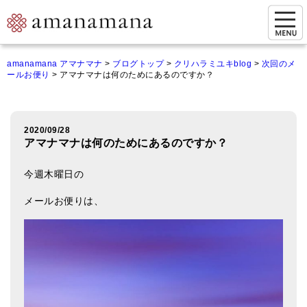
お問い合わせ
amanamana アマナマナ
>
ブログトップ
>
クリハラミユキblog
>
次回のメ
ールお便り
>
アマナマナは何のためにあるのですか？
マイページ
ご来店予約（実店舗）
2020/09/28
ご来店&購入
アマナマナは何のためにあるのですか？
オンライン相談&購入
今週木曜日の
シンギングボウル講座
メールお便りは、
倍音呼吸法レッスン
オンラインショップ
カートを見る
商品一覧