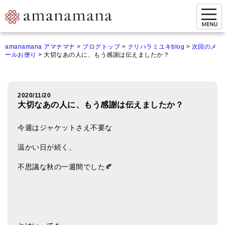
お問い合わせ
amanamana アマナマナ
>
ブログトップ
>
クリハラミユキblog
>
次回のメ
ールお便り
>
大切なあの人に、もう感謝は伝えましたか？
マイページ
ご来店予約（実店舗）
2020/11/20
ご来店&購入
大切なあの人に、もう感謝は伝えましたか？
オンライン相談&購入
今週はジャケットさえ不要な
シンギングボウル講座
温かい日が続く、
倍音呼吸法レッスン
不思議な秋の一週間でした🍂
オンラインショップ
カートを見る
商品一覧