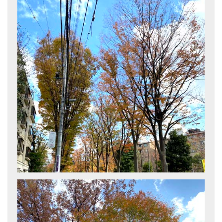
ティンシャケース
チベット・真マントラ香
●
お香定期購入（ラクとくサブスク）
チベット高僧のオラクルカード
ベル＆ドルジェ
シンギングボウル入門本・CD
アウトレット
オリジナルグッズ
神々とつながるジュエリー
ヒーリング・マンダラポスター
ロゴステッカー・ポストカード各種