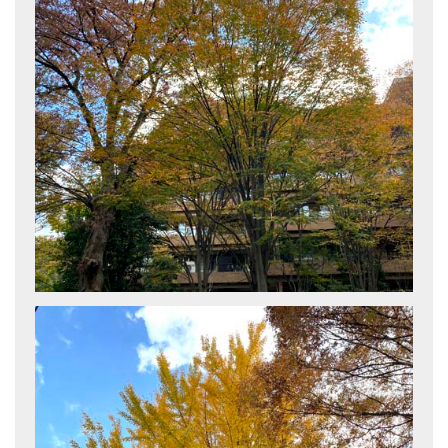
亡命チベット人尼僧のお守り・チャーム
チベット・マントラ・ヒーリングCD
ギフトラッピング
シンギングボウル講座
●
初級講座
●
倍音呼吸法レッスン
中級講座
上級講座
ビギナー講師・養成講座
アマナマナとは
About Us