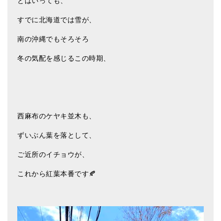
とはいっても、
アマナマナのシンギングボウル
すでに北海道では雪が、
●
チベット・シンギングボウル
南の沖縄でもそろそろ
●
新・鍛造スペシャル
冬の気配を感じるこの時期、
●
マンダラ彫（黒・渋金）
人気の3点セット
西麻布のケヤキ並木も、
お得なアマナマナ・セット
ずいぶん葉を落として、
特大シンギングボウル・特殊柄
ご近所のイチョウが、
スティック・マレット・リング（台座）
これから紅葉本番です🍂
アマナマナのティンシャ
●
プレミアム・ティンシャ（L・M）
●
ベーシック・ティンシャ（4種）