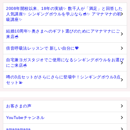
2008年開校以来、18年の実績✨ 数千人が「満足」と回答した
人気講座✨ シンギングボウルを学ぶなら🥣✨ アマナマナの初
級講座✨
結婚10周年✨奥さまへのギフト選びのためにアマナマナにご
来店🥣
倍音呼吸法レッスンで 新しい自分に💖
自宅兼ヨガスタジオでご使用になるシンギングボウルをお選び
にご来店🥣
噂の3点セットがさらにさらに登場中！シンギングボウル3点
セット💫
お客さまの声
YouTubeチャンネル
amanamana