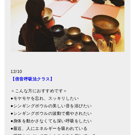
アマナマナのシンギングボウル
●
チベット・シンギングボウル
●
新・鍛造スペシャル
●
マンダラ彫（黒・渋金）
人気の3点セット
お得なアマナマナ・セット
12/10
【倍音呼吸法クラス】
特大シンギングボウル・特殊柄
＜こんな方におすすめです＞
スティック・マレット・リング（台座）
●モヤモヤを忘れ、スッキリしたい
●シンギングボウルの美しい音を浴びたい
アマナマナのティンシャ
●シンギングボウルの波動で癒やされたい
●
プレミアム・ティンシャ（L・M）
●身体を動かさなくても深い呼吸をしたい
●最近、人にエネルギーを吸われている
●
ベーシック・ティンシャ（4種）