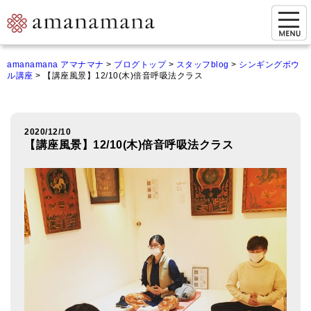
お問い合わせ
amanamana アマナマナ
>
ブログトップ
>
スタッフblog
>
シンギングボウ
ル講座
>
【講座風景】12/10(木)倍音呼吸法クラス
マイページ
ご来店予約（実店舗）
2020/12/10
ご来店&購入
【講座風景】12/10(木)倍音呼吸法クラス
オンライン相談&購入
シンギングボウル講座
倍音呼吸法レッスン
オンラインショップ
カートを見る
商品一覧