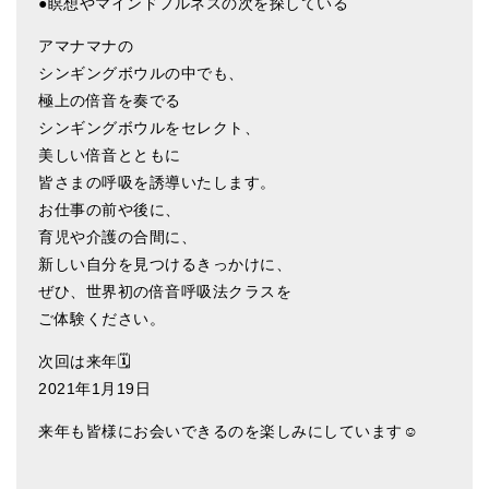
●瞑想やマインドフルネスの次を探している
ティンシャケース
アマナマナの
シンギングボウルの中でも、
チベット・真マントラ香
極上の倍音を奏でる
●
お香定期購入（ラクとくサブスク）
シンギングボウルをセレクト、
美しい倍音とともに
チベット高僧のオラクルカード
皆さまの呼吸を誘導いたします。
ベル＆ドルジェ
お仕事の前や後に、
育児や介護の合間に、
シンギングボウル入門本・CD
新しい自分を見つけるきっかけに、
ぜひ、世界初の倍音呼吸法クラスを
アウトレット
ご体験ください。
オリジナルグッズ
次回は来年🗓
神々とつながるジュエリー
2021年1月19日
ヒーリング・マンダラポスター
来年も皆様にお会いできるのを楽しみにしています☺️
ロゴステッカー・ポストカード各種