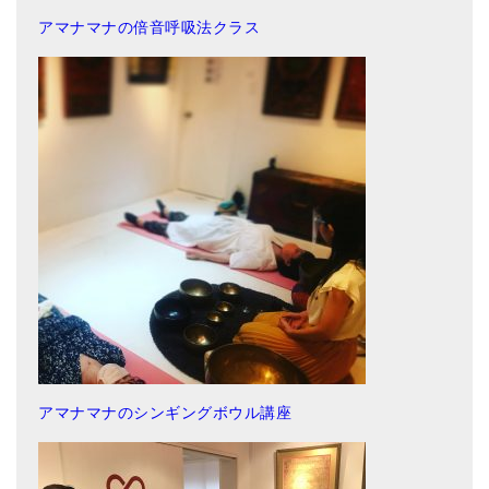
亡命チベット人尼僧のお守り・チャーム
アマナマナの倍音呼吸法クラス
チベット・マントラ・ヒーリングCD
ギフトラッピング
シンギングボウル講座
●
初級講座
●
倍音呼吸法レッスン
中級講座
上級講座
ビギナー講師・養成講座
アマナマナのシンギングボウル講座
アマナマナとは
About Us