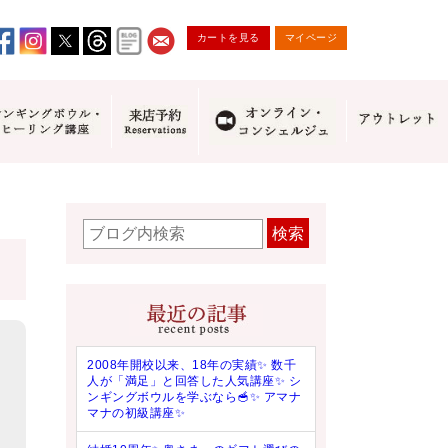
カートを見る
マイページ
検索
2008年開校以来、18年の実績✨ 数千
人が「満足」と回答した人気講座✨ シ
ンギングボウルを学ぶなら🥣✨ アマナ
マナの初級講座✨