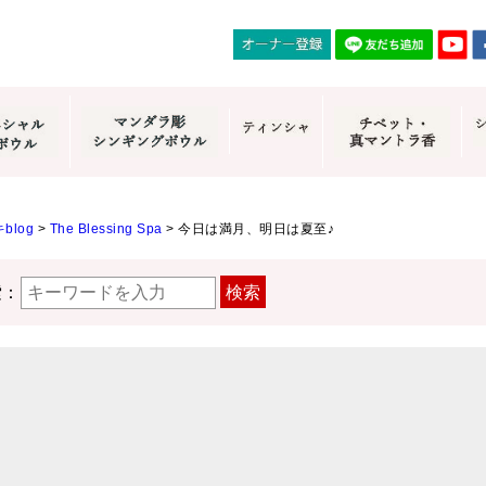
blog
>
The Blessing Spa
>
今日は満月、明日は夏至♪
索：
検索