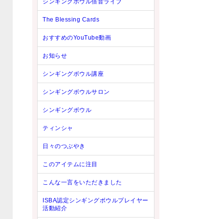
シンギングボウル倍音ライブ
The Blessing Cards
おすすめのYouTube動画
お知らせ
シンギングボウル講座
シンギングボウルサロン
シンギングボウル
ティンシャ
日々のつぶやき
このアイテムに注目
こんな一言をいただきました
ISBA認定シンギングボウルプレイヤー
活動紹介