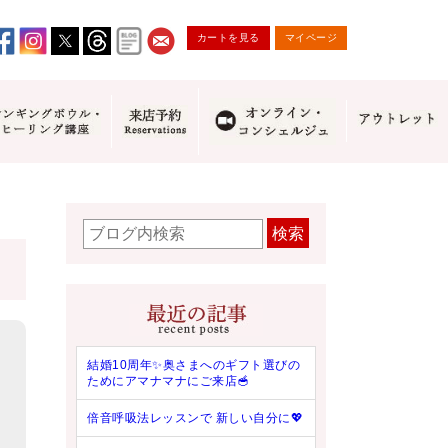
カートを見る
マイページ
検索
結婚10周年✨奥さまへのギフト選びの
ためにアマナマナにご来店🥣
倍音呼吸法レッスンで 新しい自分に💖