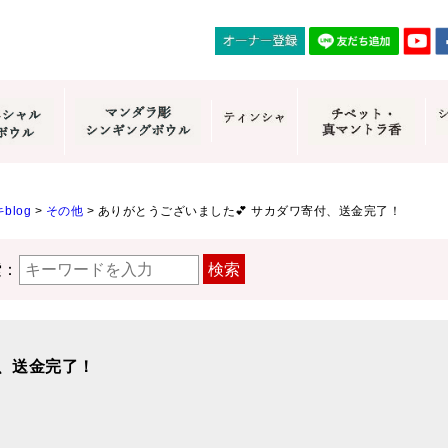
blog
>
その他
>
ありがとうございました💕 サカダワ寄付、送金完了！
索：
検索
付、送金完了！