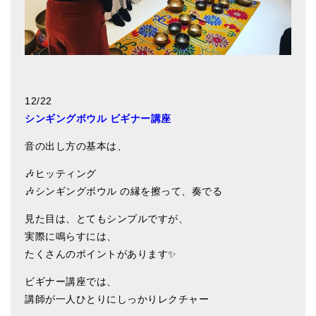
アマナマナのシンギングボウル
●
チベット・シンギングボウル
●
新・鍛造スペシャル
12/22
●
マンダラ彫（黒・渋金）
シンギングボウル ビギナー講座
人気の3点セット
音の出し方の基本は、
お得なアマナマナ・セット
🎶ヒッティング
🎶シンギングボウル の縁を擦って、奏でる
特大シンギングボウル・特殊柄
見た目は、とてもシンプルですが、
スティック・マレット・リング（台座）
実際に鳴らすには、
アマナマナのティンシャ
たくさんのポイントがあります✨
●
プレミアム・ティンシャ（L・M）
ビギナー講座では、
講師が一人ひとりにしっかりレクチャー
●
ベーシック・ティンシャ（4種）