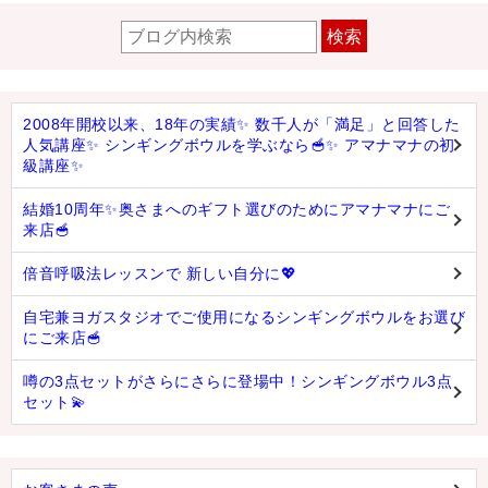
検索
2008年開校以来、18年の実績✨ 数千人が「満足」と回答した
人気講座✨ シンギングボウルを学ぶなら🥣✨ アマナマナの初
級講座✨
結婚10周年✨奥さまへのギフト選びのためにアマナマナにご
来店🥣
倍音呼吸法レッスンで 新しい自分に💖
自宅兼ヨガスタジオでご使用になるシンギングボウルをお選び
にご来店🥣
噂の3点セットがさらにさらに登場中！シンギングボウル3点
セット💫