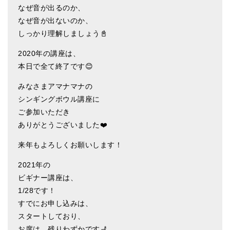
なぜ音が出るのか、
ティンシャケース
なぜ音が出ないのか、
しっかり理解しましょう📓
チベット・真マントラ香
2020年の講座は、
●
お香定期購入（ラクとくサブスク）
本日で全て終了です😊
チベット高僧のオラクルカード
みなさまアマナマナの
ベル＆ドルジェ
シンギングボウル講座に
ご参加いただき
シンギングボウル入門本・CD
ありがとうございました❤️
アウトレット
来年もよろしくお願いします！
オリジナルグッズ
2021年の
ビギナー講座は、
神々とつながるジュエリー
1/28です！
ヒーリング・マンダラポスター
すでにお申し込みは、
スタートしており、
ロゴステッカー・ポストカード各種
お席は、残りわずかです💺