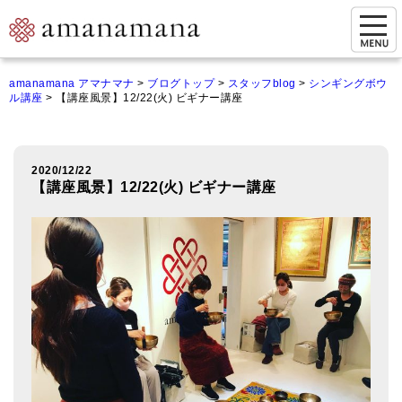
お問い合わせ
amanamana アマナマナ
>
ブログトップ
>
スタッフblog
>
シンギングボウ
ル講座
>
【講座風景】12/22(火) ビギナー講座
マイページ
ご来店予約（実店舗）
2020/12/22
ご来店&購入
【講座風景】12/22(火) ビギナー講座
オンライン相談&購入
シンギングボウル講座
倍音呼吸法レッスン
オンラインショップ
カートを見る
商品一覧