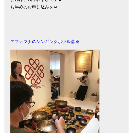
亡命チベット人尼僧のお守り・チャーム
お早めのお申し込みを☺️
チベット・マントラ・ヒーリングCD
ギフトラッピング
アマナマナのシンギングボウル講座
シンギングボウル講座
●
初級講座
●
倍音呼吸法レッスン
中級講座
上級講座
ビギナー講師・養成講座
アマナマナとは
About Us