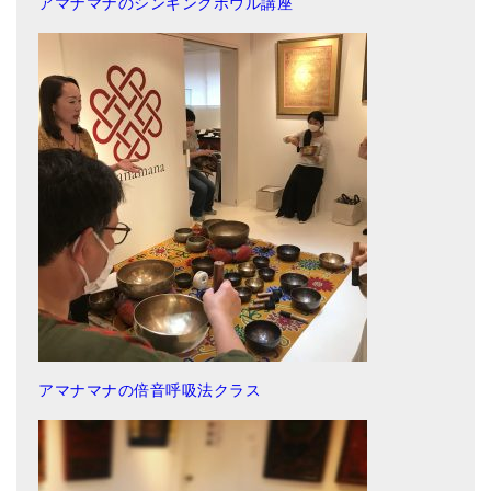
アマナマナのシンギングボウル講座
亡命チベット人尼僧のお守り・チャーム
チベット・マントラ・ヒーリングCD
ギフトラッピング
シンギングボウル講座
●
初級講座
●
倍音呼吸法レッスン
中級講座
上級講座
ビギナー講師・養成講座
アマナマナの倍音呼吸法クラス
アマナマナとは
About Us