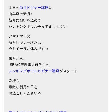
ティンシャケース
本日の
新月ビギナー講座
は、
山羊座の新月♪
チベット・真マントラ香
新月に願いを込めて
シンギングボウルを奏でましょう♡
●
お香定期購入（ラクとくサブスク）
アマナマナの
チベット高僧のオラクルカード
新月ビギナー講座は、
ベル＆ドルジェ
今月で一度お休みです☺️
シンギングボウル入門本・CD
来月から、
ISBA代表理事まほ先生の
アウトレット
シンギングボウルビギナー講座
がスタート
オリジナルグッズ
皆様も
神々とつながるジュエリー
素敵な新月の日を
お過ごしください☺️
ヒーリング・マンダラポスター
ロゴステッカー・ポストカード各種