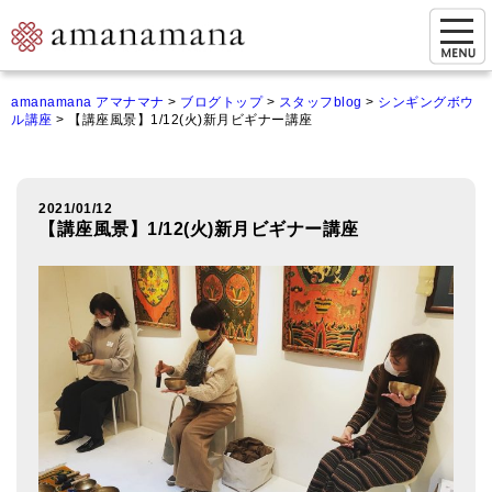
お問い合わせ
amanamana アマナマナ
>
ブログトップ
>
スタッフblog
>
シンギングボウ
ル講座
>
【講座風景】1/12(火)新月ビギナー講座
マイページ
ご来店予約（実店舗）
2021/01/12
ご来店&購入
【講座風景】1/12(火)新月ビギナー講座
オンライン相談&購入
シンギングボウル講座
倍音呼吸法レッスン
オンラインショップ
カートを見る
商品一覧