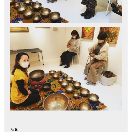
アマナマナのシンギングボウル
●
チベット・シンギングボウル
●
新・鍛造スペシャル
●
マンダラ彫（黒・渋金）
人気の3点セット
お得なアマナマナ・セット
特大シンギングボウル・特殊柄
スティック・マレット・リング（台座）
アマナマナのティンシャ
●
プレミアム・ティンシャ（L・M）
●
ベーシック・ティンシャ（4種）
♑️✖︎