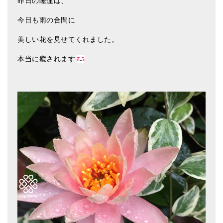
昨日の睡蓮は、
アマナマナのシンギングボウル
今日も雨の合間に
●
チベット・シンギングボウル
美しい花を見せてくれました。
●
新・鍛造スペシャル
本当に癒されます
●
マンダラ彫（黒・渋金）
人気の3点セット
お得なアマナマナ・セット
特大シンギングボウル・特殊柄
スティック・マレット・リング（台座）
アマナマナのティンシャ
●
プレミアム・ティンシャ（L・M）
●
ベーシック・ティンシャ（4種）