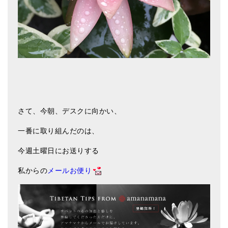
ティンシャケース
チベット・真マントラ香
●
お香定期購入（ラクとくサブスク）
チベット高僧のオラクルカード
ベル＆ドルジェ
さて、今朝、デスクに向かい、
シンギングボウル入門本・CD
一番に取り組んだのは、
アウトレット
今週土曜日にお送りする
オリジナルグッズ
私からの
メールお便り
神々とつながるジュエリー
ヒーリング・マンダラポスター
ロゴステッカー・ポストカード各種