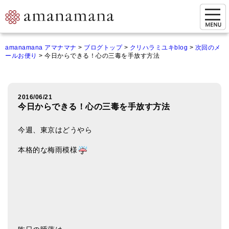
お問い合わせ
amanamana アマナマナ
>
ブログトップ
>
クリハラミユキblog
>
次回のメ
ールお便り
>
今日からできる！心の三毒を手放す方法
マイページ
ご来店予約（実店舗）
2016/06/21
ご来店&購入
今日からできる！心の三毒を手放す方法
オンライン相談&購入
今週、東京はどうやら
シンギングボウル講座
本格的な梅雨模様
倍音呼吸法レッスン
オンラインショップ
カートを見る
商品一覧