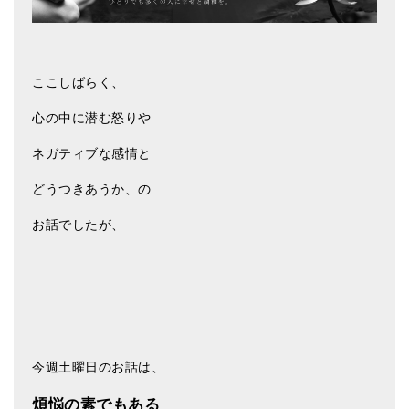
亡命チベット人尼僧のお守り・チャーム
チベット・マントラ・ヒーリングCD
ここしばらく、
ギフトラッピング
心の中に潜む怒りや
シンギングボウル講座
ネガティブな感情と
●
初級講座
どうつきあうか、の
●
倍音呼吸法レッスン
お話でしたが、
中級講座
上級講座
ビギナー講師・養成講座
アマナマナとは
今週土曜日のお話は、
About Us
煩悩の素でもある