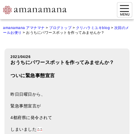
お問い合わせ
amanamana アマナマナ
>
ブログトップ
>
クリハラミユキblog
>
次回のメ
ールお便り
>
おうちにパワースポットを作ってみませんか？
マイページ
ご来店予約（実店舗）
2021/04/26
ご来店&購入
おうちにパワースポットを作ってみませんか？
オンライン相談&購入
ついに緊急事態宣言
シンギングボウル講座
昨日日曜日から、
倍音呼吸法レッスン
緊急事態宣言が
オンラインショップ
4都府県に発令されて
カートを見る
しまいました
商品一覧