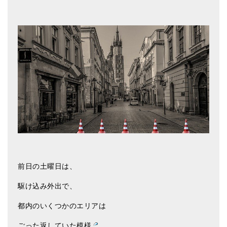
アマナマナのシンギングボウル
●
チベット・シンギングボウル
●
新・鍛造スペシャル
●
マンダラ彫（黒・渋金）
人気の3点セット
お得なアマナマナ・セット
特大シンギングボウル・特殊柄
スティック・マレット・リング（台座）
前日の土曜日は、
アマナマナのティンシャ
駆け込み外出で、
●
プレミアム・ティンシャ（L・M）
都内のいくつかのエリアは
●
ベーシック・ティンシャ（4種）
ごった返していた模様