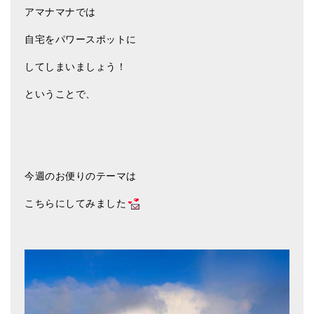
アマナマナでは
亡命チベット人尼僧のお守り・チャーム
自宅をパワースポットに
チベット・マントラ・ヒーリングCD
してしまいましょう！
ギフトラッピング
ということで、
シンギングボウル講座
●
初級講座
●
倍音呼吸法レッスン
今週のお便りのテーマは
中級講座
こちらにしてみました
上級講座
ビギナー講師・養成講座
アマナマナとは
About Us