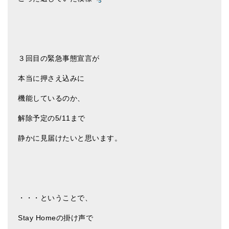
ティンシャケース
チベット・真マントラ香
●
お香定期購入（ラクとくサブスク）
３回目の緊急事態宣言が
チベット高僧のオラクルカード
本当に押さえ込みに
ベル＆ドルジェ
機能しているのか、
シンギングボウル入門本・CD
解除予定の5/11まで
アウトレット
静かに見届けたいと思います。
オリジナルグッズ
神々とつながるジュエリー
・・・ということで、
ヒーリング・マンダラポスター
Stay Homeの掛け声で
ロゴステッカー・ポストカード各種