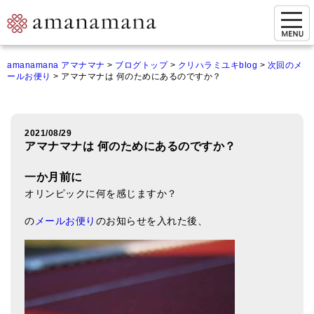
お問い合わせ
amanamana アマナマナ
>
ブログトップ
>
クリハラミユキblog
>
次回のメ
ールお便り
>
アマナマナは 何のためにあるのですか？
マイページ
ご来店予約（実店舗）
2021/08/29
ご来店&購入
アマナマナは 何のためにあるのですか？
オンライン相談&購入
一か月前に
オリンピックに何を感じますか？
シンギングボウル講座
の
メールお便り
のお知らせを入れた後、
倍音呼吸法レッスン
オンラインショップ
カートを見る
商品一覧