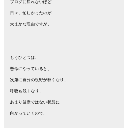
ブログに戻れないほど
ティンシャケース
日々、忙しかったのが
チベット・真マントラ香
大まかな理由ですが、
●
お香定期購入（ラクとくサブスク）
チベット高僧のオラクルカード
ベル＆ドルジェ
もうひとつは、
シンギングボウル入門本・CD
懸命にやっていると、
アウトレット
次第に自分の視野が狭くなり、
オリジナルグッズ
呼吸も浅くなり、
神々とつながるジュエリー
あまり健康ではない状態に
ヒーリング・マンダラポスター
向かっていくので、
ロゴステッカー・ポストカード各種