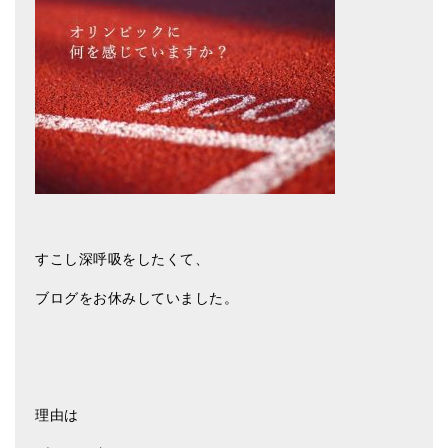
アマナマナのシンギングボウル
●
チベット・シンギングボウル
●
新・鍛造スペシャル
●
マンダラ彫（黒・渋金）
人気の3点セット
お得なアマナマナ・セット
すこし深呼吸をしたくて、
特大シンギングボウル・特殊柄
ブログをお休みしていました。
スティック・マレット・リング（台座）
アマナマナのティンシャ
●
プレミアム・ティンシャ（L・M）
理由は
●
ベーシック・ティンシャ（4種）