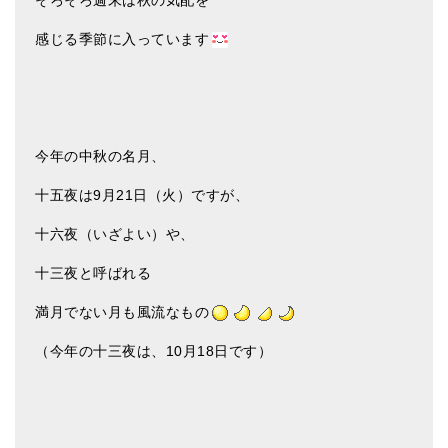
そろそろ週末は秋の気配を
アマナマナのシンギングボウル
感じる季節に入っています
●
チベット・シンギングボウル
●
新・鍛造スペシャル
●
マンダラ彫（黒・渋金）
今年の中秋の名月、
十五夜は9月21日（火）ですが、
人気の3点セット
十六夜（いざよい）や、
お得なアマナマナ・セット
十三夜と呼ばれる
特大シンギングボウル・特殊柄
満月でない月も風流なもの
スティック・マレット・リング（台座）
（今年の十三夜は、10月18日です）
アマナマナのティンシャ
●
プレミアム・ティンシャ（L・M）
●
ベーシック・ティンシャ（4種）