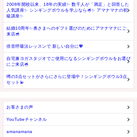
2008年開校以来、18年の実績✨ 数千人が「満足」と回答した
人気講座✨ シンギングボウルを学ぶなら🥣✨ アマナマナの初
級講座✨
結婚10周年✨奥さまへのギフト選びのためにアマナマナにご
来店🥣
倍音呼吸法レッスンで 新しい自分に💖
自宅兼ヨガスタジオでご使用になるシンギングボウルをお選び
にご来店🥣
噂の3点セットがさらにさらに登場中！シンギングボウル3点
セット💫
お客さまの声
YouTubeチャンネル
amanamana