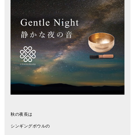
亡命チベット人尼僧のお守り・チャーム
チベット・マントラ・ヒーリングCD
ギフトラッピング
シンギングボウル講座
●
初級講座
●
倍音呼吸法レッスン
中級講座
上級講座
ビギナー講師・養成講座
秋の夜長は
アマナマナとは
シンギングボウルの
About Us