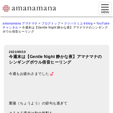
お問い合わせ
amanamana アマナマナ
>
ブログトップ
>
クリハラミユキblog
>
YouTube
チャンネル
>
今週末は【Gentle Night 静かな夜】アマナマナのシンギング
マイページ
ボウル倍音ヒーリング
ご来店予約（実店舗）
ご来店&購入
2021/09/10
今週末は【Gentle Night 静かな夜】アマナマナの
オンライン相談&購入
シンギングボウル倍音ヒーリング
シンギングボウル講座
今週もお疲れさまでした
倍音呼吸法レッスン
オンラインショップ
カートを見る
重陽（ちょうよう）の節句も過ぎて
商品一覧