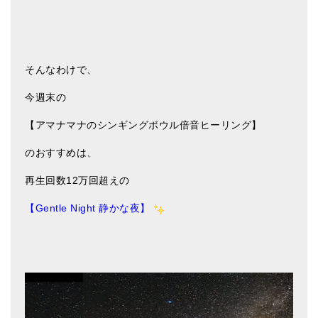
ティンシャケース
チベット・真マントラ香
そんなわけで、
●
お香定期購入（ラクとくサブスク）
今週末の
チベット高僧のオラクルカード
【アマナマナのシンギングボウル倍音ヒーリング】
ベル＆ドルジェ
のおすすめは、
シンギングボウル入門本・CD
再生回数12万回超えの
アウトレット
【Gentle Night 静かな夜】
オリジナルグッズ
神々とつながるジュエリー
ヒーリング・マンダラポスター
ロゴステッカー・ポストカード各種