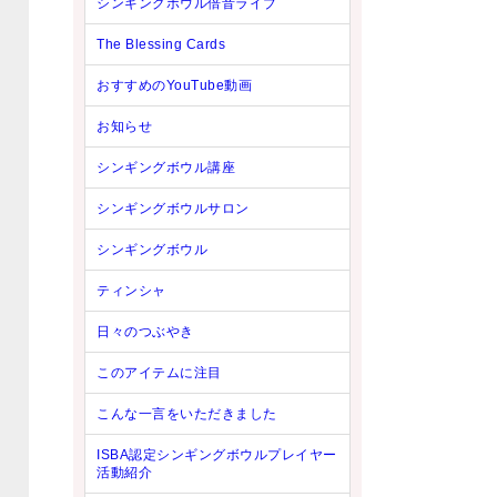
シンギングボウル倍音ライブ
The Blessing Cards
おすすめのYouTube動画
お知らせ
シンギングボウル講座
シンギングボウルサロン
シンギングボウル
ティンシャ
日々のつぶやき
このアイテムに注目
こんな一言をいただきました
ISBA認定シンギングボウルプレイヤー
活動紹介