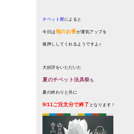
チベット暦
によると
地のお香
今日は
が運気アップを
後押ししてくれるようですよ♪
大好評をいただいた
夏のチベット法具祭
も
夏の終わりと共に
9/11ご注文分で終了
となります！