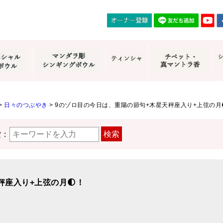
>
日々のつぶやき
>
9のゾロ目の今日は、重陽の節句+木星天秤座入り+上弦の月
索：
検索
秤座入り+上弦の月🌓！