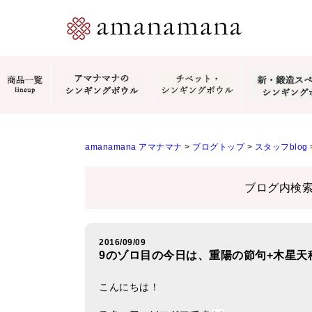
amanamana アマナマナ
>
ブログトップ
>
スタッフblog
ブログ内検
2016/09/09
9のゾロ目の今日は、重陽の節句+木星天
こんにちは！