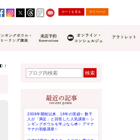
カートを見る
マイページ
！
検索
2008年開校以来、18年の実績✨ 数千
人が「満足」と回答した人気講座✨ シ
ンギングボウルを学ぶなら🥣✨ アマナ
マナの初級講座✨