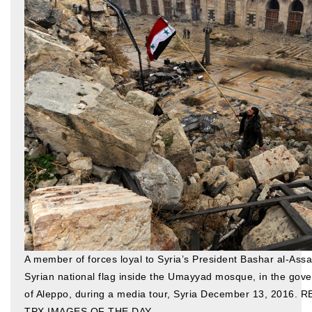
ティンシャケース
チベット・真マントラ香
●
お香定期購入（ラクとくサブスク）
チベット高僧のオラクルカード
ベル＆ドルジェ
シンギングボウル入門本・CD
アウトレット
オリジナルグッズ
神々とつながるジュエリー
A member of forces loyal to Syria’s President Bashar al-Assa
ヒーリング・マンダラポスター
Syrian national flag inside the Umayyad mosque, in the gov
of Aleppo, during a media tour, Syria December 13, 2016.
ロゴステッカー・ポストカード各種
TPX IMAGES OF THE DAY