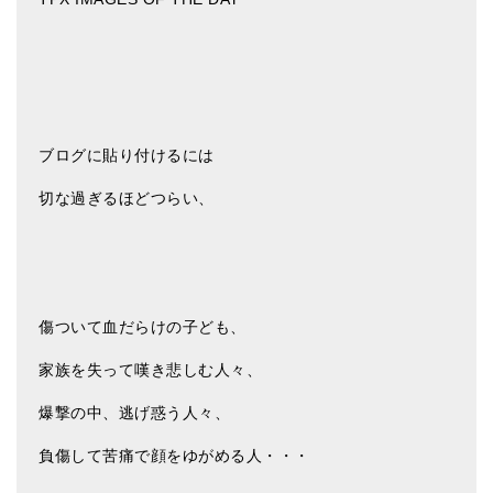
亡命チベット人尼僧のお守り・チャーム
チベット・マントラ・ヒーリングCD
ギフトラッピング
シンギングボウル講座
ブログに貼り付けるには
切な過ぎるほどつらい、
●
初級講座
●
倍音呼吸法レッスン
中級講座
傷ついて血だらけの子ども、
上級講座
家族を失って嘆き悲しむ人々、
ビギナー講師・養成講座
爆撃の中、逃げ惑う人々、
アマナマナとは
負傷して苦痛で顔をゆがめる人・・・
About Us