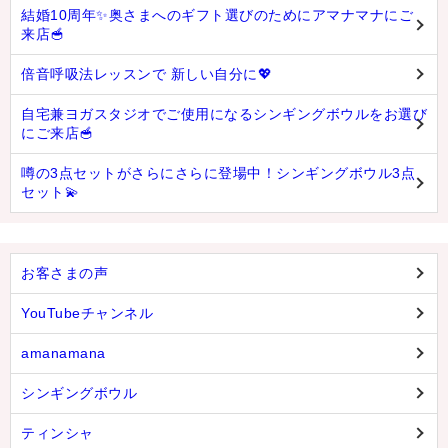
結婚10周年✨奥さまへのギフト選びのためにアマナマナにご
来店🥣
倍音呼吸法レッスンで 新しい自分に💖
自宅兼ヨガスタジオでご使用になるシンギングボウルをお選び
にご来店🥣
噂の3点セットがさらにさらに登場中！シンギングボウル3点
セット💫
お客さまの声
YouTubeチャンネル
amanamana
シンギングボウル
ティンシャ