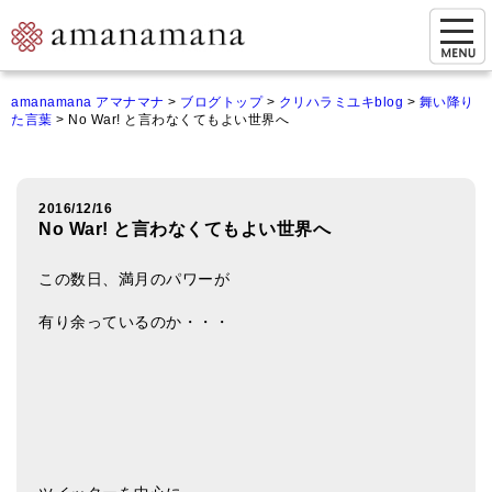
お問い合わせ
amanamana アマナマナ
>
ブログトップ
>
クリハラミユキblog
>
舞い降り
た言葉
>
No War! と言わなくてもよい世界へ
マイページ
ご来店予約（実店舗）
2016/12/16
ご来店&購入
No War! と言わなくてもよい世界へ
オンライン相談&購入
この数日、満月のパワーが
シンギングボウル講座
有り余っているのか・・・
倍音呼吸法レッスン
オンラインショップ
カートを見る
商品一覧