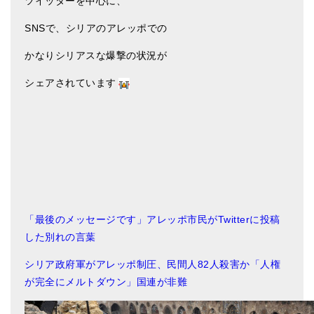
ツイッターを中心に、
アマナマナのシンギングボウル
SNSで、シリアのアレッポでの
●
チベット・シンギングボウル
かなりシリアスな爆撃の状況が
●
新・鍛造スペシャル
シェアされています
●
マンダラ彫（黒・渋金）
人気の3点セット
お得なアマナマナ・セット
特大シンギングボウル・特殊柄
「最後のメッセージです」アレッポ市民がTwitterに投稿
スティック・マレット・リング（台座）
した別れの言葉
アマナマナのティンシャ
シリア政府軍がアレッポ制圧、民間人82人殺害か「人権
●
プレミアム・ティンシャ（L・M）
が完全にメルトダウン」国連が非難
●
ベーシック・ティンシャ（4種）