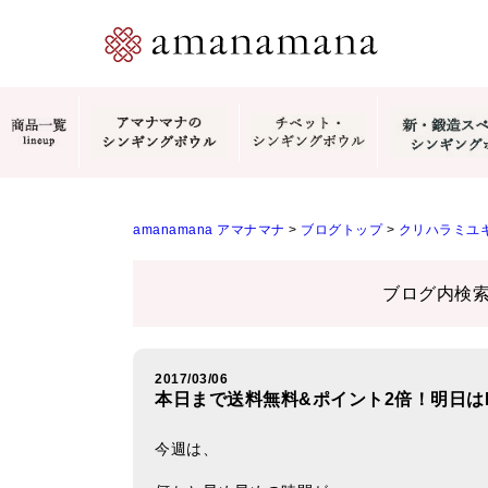
amanamana アマナマナ
>
ブログトップ
>
クリハラミユキ
ブログ内検
2017/03/06
本日まで送料無料&ポイント2倍！明日はFirs
今週は、