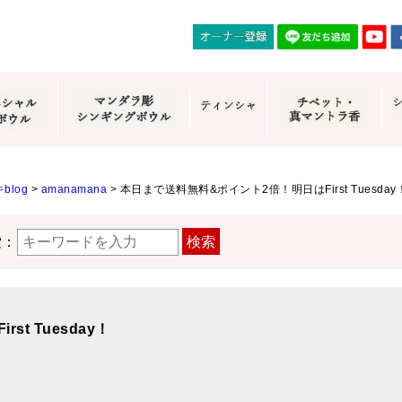
blog
>
amanamana
>
本日まで送料無料&ポイント2倍！明日はFirst Tuesday
索：
検索
t Tuesday！