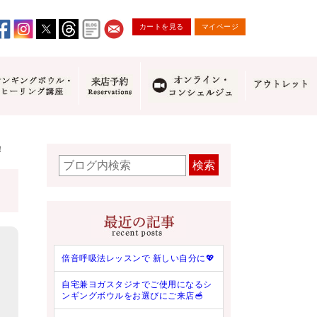
カートを見る
マイページ
！
検索
倍音呼吸法レッスンで 新しい自分に💖
自宅兼ヨガスタジオでご使用になるシ
ンギングボウルをお選びにご来店🥣