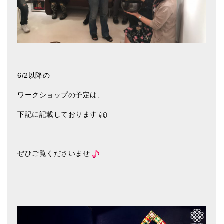
亡命チベット人尼僧のお守り・チャーム
チベット・マントラ・ヒーリングCD
ギフトラッピング
シンギングボウル講座
6/2以降の
●
初級講座
ワークショップの予定は、
●
倍音呼吸法レッスン
下記に記載しております
中級講座
上級講座
ぜひご覧くださいませ
ビギナー講師・養成講座
アマナマナとは
About Us