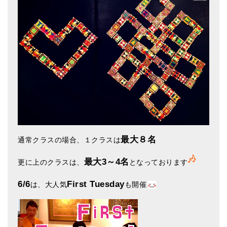
メールお便り登録
LINEお友だち登録
お客様の声
ブログ
特商法の表記
最大８名
通常クラスの場合、１クラスは
最大3～4名
更に上のクラスは、
となっております
6/6
First Tuesday
は、大人気
も開催