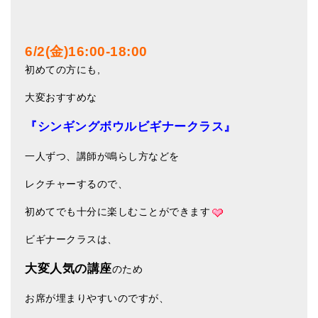
アマナマナのシンギングボウル
6/2(金)16:00-18:00
●
チベット・シンギングボウル
初めての方にも,
●
新・鍛造スペシャル
大変おすすめな
●
マンダラ彫（黒・渋金）
『シンギングボウルビギナークラス』
人気の3点セット
一人ずつ、講師が鳴らし方などを
お得なアマナマナ・セット
レクチャーするので、
特大シンギングボウル・特殊柄
初めてでも十分に楽しむことができます
スティック・マレット・リング（台座）
ビギナークラスは、
アマナマナのティンシャ
大変人気の講座
のため
●
プレミアム・ティンシャ（L・M）
お席が埋まりやすいのですが、
●
ベーシック・ティンシャ（4種）