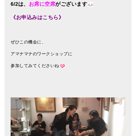
6/2は、
お席に空席
がございます
ティンシャケース
《お申込みはこちら》
チベット・真マントラ香
●
お香定期購入（ラクとくサブスク）
ぜひこの機会に、
チベット高僧のオラクルカード
アマナマナのワークショップに
ベル＆ドルジェ
参加してみてくださいね
シンギングボウル入門本・CD
アウトレット
オリジナルグッズ
神々とつながるジュエリー
ヒーリング・マンダラポスター
ロゴステッカー・ポストカード各種