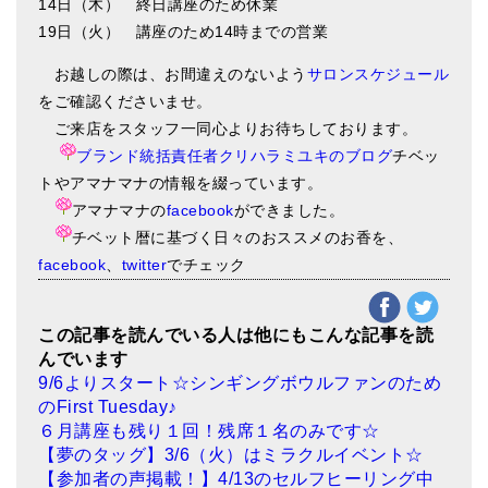
14日（木） 終日講座のため休業
19日（火） 講座のため14時までの営業
お越しの際は、お間違えのないよう
サロンスケジュール
をご確認くださいませ。
ご来店をスタッフ一同心よりお待ちしております。
ブランド統括責任者クリハラミユキのブログ
チベッ
トやアマナマナの情報を綴っています。
アマナマナの
facebook
ができました。
チベット暦に基づく日々のおススメのお香を、
facebook
、
twitter
でチェック
この記事を読んでいる人は他にもこんな記事を読
んでいます
9/6よりスタート☆シンギングボウルファンのため
のFirst Tuesday♪
６月講座も残り１回！残席１名のみです☆
【夢のタッグ】3/6（火）はミラクルイベント☆
【参加者の声掲載！】4/13のセルフヒーリング中