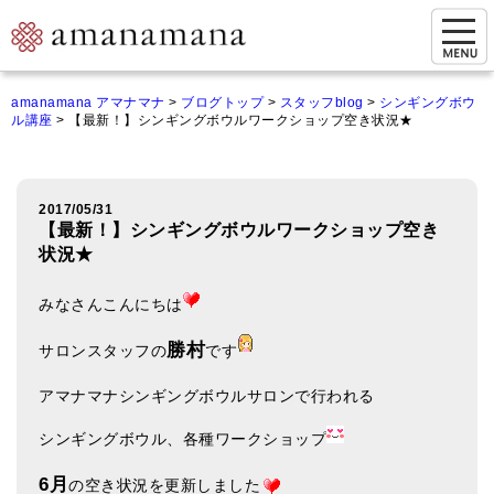
お問い合わせ
amanamana アマナマナ
>
ブログトップ
>
スタッフblog
>
シンギングボウ
ル講座
>
【最新！】シンギングボウルワークショップ空き状況★
マイページ
ご来店予約（実店舗）
2017/05/31
ご来店&購入
【最新！】シンギングボウルワークショップ空き
状況★
オンライン相談&購入
みなさんこんにちは
シンギングボウル講座
勝村
サロンスタッフの
です
倍音呼吸法レッスン
アマナマナシンギングボウルサロンで行われる
オンラインショップ
シンギングボウル、各種ワークショップ
カートを見る
6月
の空き状況を更新しました
商品一覧