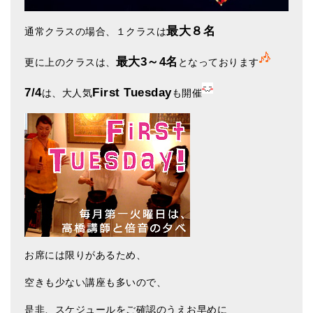
メールお便り登録
最大８名
通常クラスの場合、１クラスは
LINEお友だち登録
最大3～4名
更に上のクラスは、
となっております
お客様の声
7/4
First Tuesday
ブログ
は、大人気
も開催
特商法の表記
お席には限りがあるため、
空きも少ない講座も多いので、
是非、スケジュールをご確認のうえお早めに