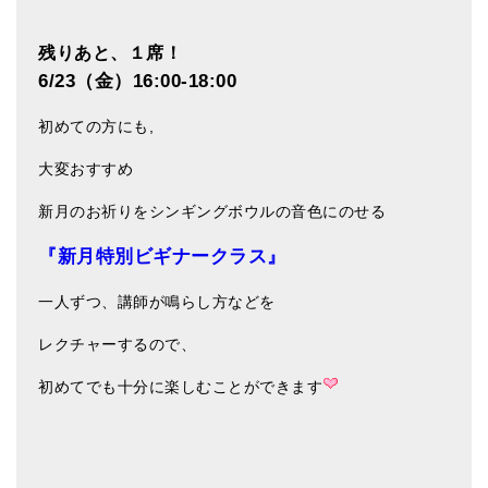
アマナマナのシンギングボウル
残りあと、１席！
6/23（金）16:00-18:00
●
チベット・シンギングボウル
●
新・鍛造スペシャル
初めての方にも,
大変おすすめ
●
マンダラ彫（黒・渋金）
新月のお祈りをシンギングボウルの音色にのせる
人気の3点セット
『新月特別ビギナークラス』
お得なアマナマナ・セット
特大シンギングボウル・特殊柄
一人ずつ、講師が鳴らし方などを
スティック・マレット・リング（台座）
レクチャーするので、
初めてでも十分に楽しむことができます
アマナマナのティンシャ
●
プレミアム・ティンシャ（L・M）
●
ベーシック・ティンシャ（4種）