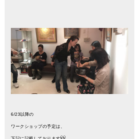
ティンシャケース
チベット・真マントラ香
●
お香定期購入（ラクとくサブスク）
チベット高僧のオラクルカード
ベル＆ドルジェ
シンギングボウル入門本・CD
アウトレット
オリジナルグッズ
神々とつながるジュエリー
6/23以降の
ヒーリング・マンダラポスター
ワークショップの予定は、
ロゴステッカー・ポストカード各種
下記に記載しております