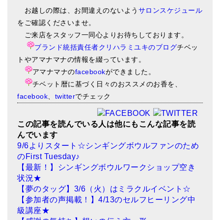
お越しの際は、お間違えのないよう
サロンスケジュール
をご確認くださいませ。
ご来店をスタッフ一同心よりお待ちしております。
ブランド統括責任者クリハラミユキのブログ
チベッ
トやアマナマナの情報を綴っています。
アマナマナの
facebook
ができました。
チベット暦に基づく日々のおススメのお香を、
facebook
、
twitter
でチェック
この記事を読んでいる人は他にもこんな記事を読
んでいます
9/6よりスタート☆シンギングボウルファンのため
のFirst Tuesday♪
【最新！】シンギングボウルワークショップ空き
状況★
【夢のタッグ】3/6（火）はミラクルイベント☆
【参加者の声掲載！】4/13のセルフヒーリング中
級講座★