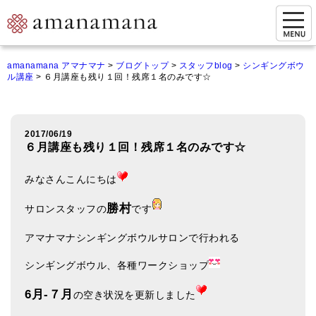
お問い合わせ
amanamana アマナマナ
>
ブログトップ
>
スタッフblog
>
シンギングボウ
ル講座
>
６月講座も残り１回！残席１名のみです☆
マイページ
ご来店予約（実店舗）
2017/06/19
ご来店&購入
６月講座も残り１回！残席１名のみです☆
オンライン相談&購入
みなさんこんにちは
シンギングボウル講座
勝村
サロンスタッフの
です
倍音呼吸法レッスン
アマナマナシンギングボウルサロンで行われる
オンラインショップ
シンギングボウル、各種ワークショップ
カートを見る
6月-７月
の空き状況を更新しました
商品一覧