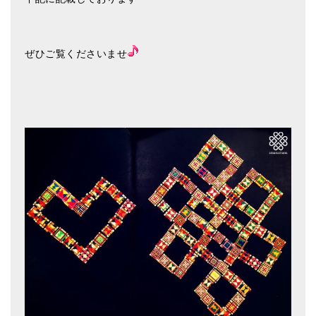
亡命チベット人尼僧のお守り・チャーム
チベット・マントラ・ヒーリングCD
ぜひご覧くださいませ
ギフトラッピング
シンギングボウル講座
●
初級講座
●
倍音呼吸法レッスン
中級講座
上級講座
ビギナー講師・養成講座
アマナマナとは
About Us