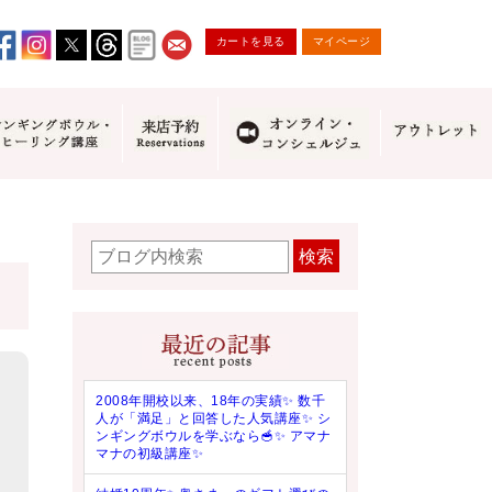
カートを見る
マイページ
検索
2008年開校以来、18年の実績✨ 数千
人が「満足」と回答した人気講座✨ シ
ンギングボウルを学ぶなら🥣✨ アマナ
マナの初級講座✨