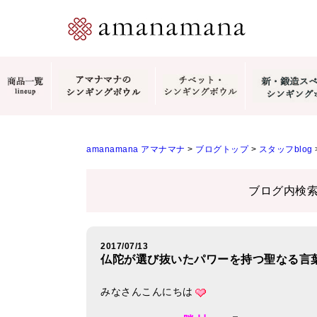
amanamana アマナマナ
>
ブログトップ
>
スタッフblog
ブログ内検
2017/07/13
仏陀が選び抜いたパワーを持つ聖なる言
みなさんこんにちは