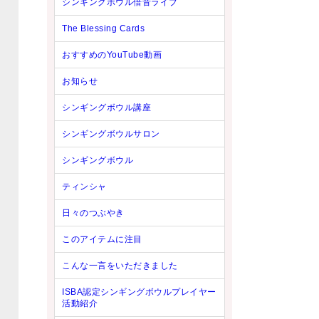
シンギングボウル倍音ライブ
The Blessing Cards
おすすめのYouTube動画
お知らせ
シンギングボウル講座
シンギングボウルサロン
シンギングボウル
ティンシャ
日々のつぶやき
このアイテムに注目
こんな一言をいただきました
ISBA認定シンギングボウルプレイヤー
活動紹介