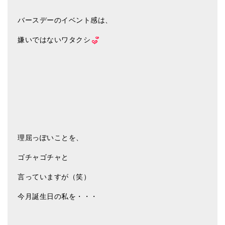
アマナマナのシンギングボウル
バースデーのイベント感は、
●
チベット・シンギングボウル
嫌いではないワタクシ
●
新・鍛造スペシャル
●
マンダラ彫（黒・渋金）
人気の3点セット
お得なアマナマナ・セット
理屈っぽいことを、
特大シンギングボウル・特殊柄
ゴチャゴチャと
スティック・マレット・リング（台座）
言っていますが（笑）
アマナマナのティンシャ
今月誕生日の私を・・・
●
プレミアム・ティンシャ（L・M）
●
ベーシック・ティンシャ（4種）