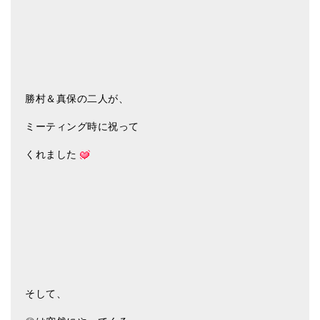
ティンシャケース
チベット・真マントラ香
●
お香定期購入（ラクとくサブスク）
勝村＆真保の二人が、
チベット高僧のオラクルカード
ミーティング時に祝って
ベル＆ドルジェ
くれました
シンギングボウル入門本・CD
アウトレット
オリジナルグッズ
神々とつながるジュエリー
ヒーリング・マンダラポスター
そして、
ロゴステッカー・ポストカード各種