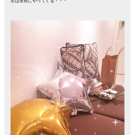
㊗は突然にやってくる・・・
亡命チベット人尼僧のお守り・チャーム
チベット・マントラ・ヒーリングCD
ギフトラッピング
シンギングボウル講座
●
初級講座
●
倍音呼吸法レッスン
中級講座
上級講座
ビギナー講師・養成講座
アマナマナとは
About Us