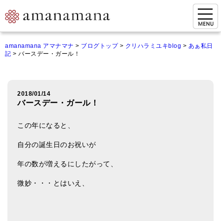
お問い合わせ
amanamana アマナマナ
>
ブログトップ
>
クリハラミユキblog
>
あぁ私日
記
>
バースデー・ガール！
マイページ
ご来店予約（実店舗）
2018/01/14
ご来店&購入
バースデー・ガール！
オンライン相談&購入
この年になると、
シンギングボウル講座
自分の誕生日のお祝いが
倍音呼吸法レッスン
年の数が増えるにしたがって、
オンラインショップ
微妙・・・とはいえ、
カートを見る
商品一覧