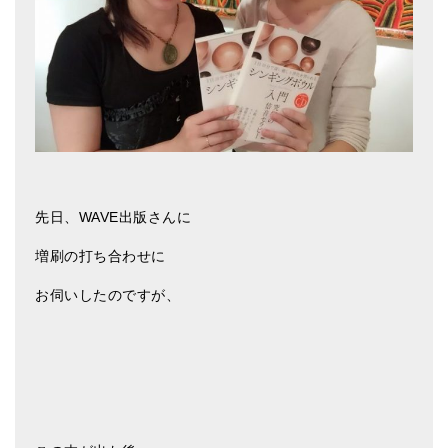
ティンシャケース
チベット・真マントラ香
●
お香定期購入（ラクとくサブスク）
チベット高僧のオラクルカード
ベル＆ドルジェ
先日、WAVE出版さんに
シンギングボウル入門本・CD
増刷の打ち合わせに
アウトレット
お伺いしたのですが、
オリジナルグッズ
神々とつながるジュエリー
ヒーリング・マンダラポスター
ロゴステッカー・ポストカード各種