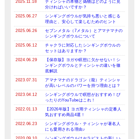
2025.11.18
ティンシャの本物と偽物はどのように見
分ければいいですか？
2025.06.27
シンギングボウルが気持ち悪いと感じる
理由と、安心して楽しむためのヒント
2025.06.26
セブンメタル（7メタル）とアマナマナの
シンギングボウルについて
2025.06.12
チャクラに対応したシンギングボウルの
セットはありますか？
2024.06.29
【保存版】ヨガや瞑想に欠かせない！シ
ンギングボウルとティンシャの違いを徹
底解説
2023.07.31
アマナマナのドラゴン（龍）ティンシャ
が高いレベルのパワーを持つ理由とは？
2023.04.12
シンギングボウルで瞑想がおすすめ！ぴ
ったりのYouTubeはこれ！
2022.01.13
【2026年版】ヨガ用ティンシャの定番人
気おすすめ商品4選！
2022.06.23
シンギングボウル・ティンシャが著名人
にも愛用される理由♪
2020.09.10
シンギングボウルはセラピストの新しい