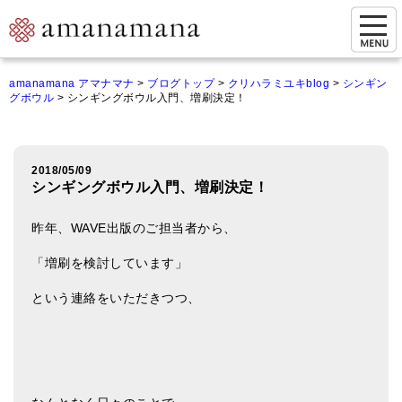
お問い合わせ
amanamana アマナマナ
>
ブログトップ
>
クリハラミユキblog
>
シンギン
グボウル
>
シンギングボウル入門、増刷決定！
マイページ
ご来店予約（実店舗）
2018/05/09
ご来店&購入
シンギングボウル入門、増刷決定！
オンライン相談&購入
昨年、WAVE出版のご担当者から、
シンギングボウル講座
「増刷を検討しています」
倍音呼吸法レッスン
という連絡をいただきつつ、
オンラインショップ
カートを見る
商品一覧