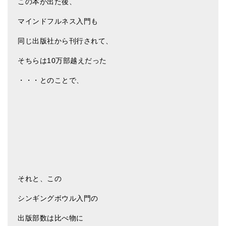
この本が出た後、
亡命チベット人尼僧のお守り・チャーム
マインドフルネス入門も
チベット・マントラ・ヒーリングCD
同じ出版社から刊行されて、
ギフトラッピング
そちらは10万部越えだった
シンギングボウル講座
・・・とのことで、
●
初級講座
●
倍音呼吸法レッスン
中級講座
上級講座
ビギナー講師・養成講座
それと、この
アマナマナとは
シンギングボウル入門の
About Us
出版部数は比べ物に