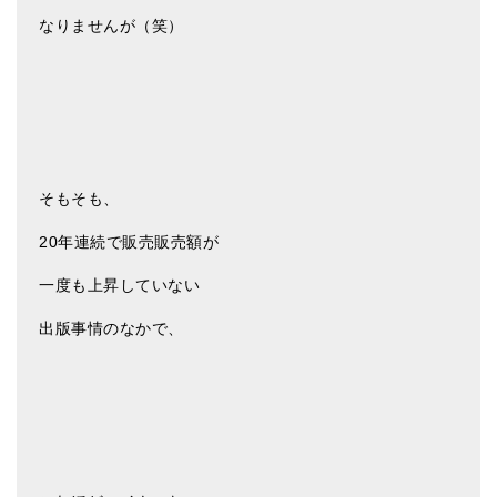
メールお便り登録
なりませんが（笑）
LINEお友だち登録
お客様の声
ブログ
特商法の表記
そもそも、
20年連続で販売販売額が
一度も上昇していない
出版事情のなかで、