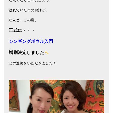
なんとなく日々のことで、
アマナマナのシンギングボウル
紛れていたそのお話が、
●
チベット・シンギングボウル
なんと、この度、
●
新・鍛造スペシャル
正式に・・・
●
マンダラ彫（黒・渋金）
シンギングボウル入門
人気の3点セット
増刷決定しました
お得なアマナマナ・セット
との連絡をいただきました！
特大シンギングボウル・特殊柄
スティック・マレット・リング（台座）
アマナマナのティンシャ
●
プレミアム・ティンシャ（L・M）
●
ベーシック・ティンシャ（4種）