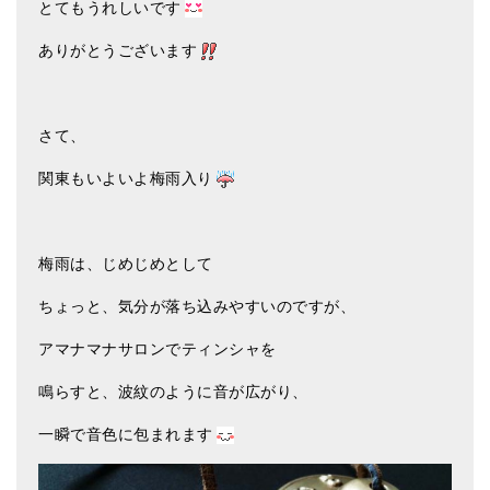
とてもうれしいです
ティンシャケース
ありがとうございます
チベット・真マントラ香
●
お香定期購入（ラクとくサブスク）
さて、
チベット高僧のオラクルカード
関東もいよいよ梅雨入り
ベル＆ドルジェ
シンギングボウル入門本・CD
梅雨は、じめじめとして
アウトレット
ちょっと、気分が落ち込みやすいのですが、
オリジナルグッズ
アマナマナサロンでティンシャを
神々とつながるジュエリー
鳴らすと、波紋のように音が広がり、
ヒーリング・マンダラポスター
一瞬で音色に包まれます
ロゴステッカー・ポストカード各種