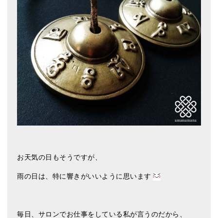
亡命チベット人尼僧のお守り・チャーム
チベット・マントラ・ヒーリングCD
ギフトラッピング
シンギングボウル講座
●
初級講座
●
倍音呼吸法レッスン
中級講座
上級講座
お天気の日もそうですが、
ビギナー講師・養成講座
雨の日は、特に響きがいいように思います
アマナマナとは
About Us
毎日、サロンでお仕事をしている私が言うのだから、