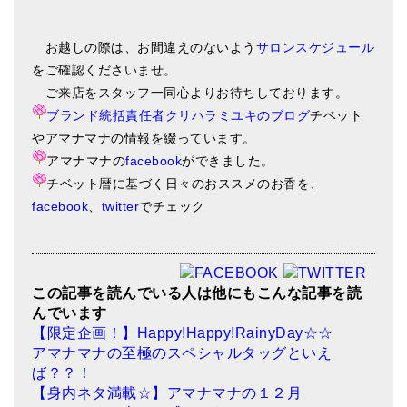
お越しの際は、お間違えのないよう
サロンスケジュール
をご確認くださいませ。
ご来店をスタッフ一同心よりお待ちしております。
ブランド統括責任者クリハラミユキのブログ
チベット
やアマナマナの情報を綴っています。
アマナマナの
facebook
ができました。
チベット暦に基づく日々のおススメのお香を、
facebook
、
twitter
でチェック
この記事を読んでいる人は他にもこんな記事を読
んでいます
【限定企画！】Happy!Happy!RainyDay☆☆
アマナマナの至極のスペシャルタッグといえ
ば？？！
【身内ネタ満載☆】アマナマナの１２月