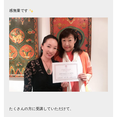
アマナマナのシンギングボウル
感無量です
●
チベット・シンギングボウル
●
新・鍛造スペシャル
●
マンダラ彫（黒・渋金）
人気の3点セット
お得なアマナマナ・セット
特大シンギングボウル・特殊柄
スティック・マレット・リング（台座）
アマナマナのティンシャ
●
プレミアム・ティンシャ（L・M）
たくさんの方に受講していただけて、
●
ベーシック・ティンシャ（4種）