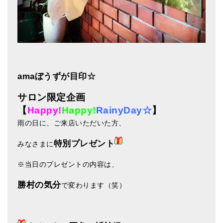
amaぼうずが目印☆
サロン限定企画
【
Happy!
Happy!
RainyDay☆
】
雨の日に、ご来店いただいた方、
特別プレゼント
みなさまに
※当日のプレゼントの内容は、
勝村の気分
で変わります（笑）