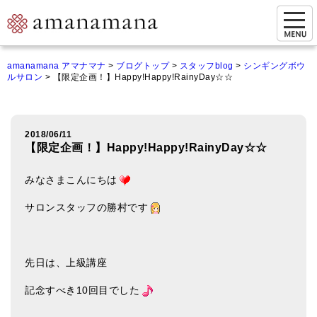
お問い合わせ
amanamana アマナマナ
>
ブログトップ
>
スタッフblog
>
シンギングボウ
ルサロン
>
【限定企画！】Happy!Happy!RainyDay☆☆
マイページ
ご来店予約（実店舗）
2018/06/11
ご来店&購入
【限定企画！】Happy!Happy!RainyDay☆☆
オンライン相談&購入
みなさまこんにちは
シンギングボウル講座
サロンスタッフの勝村です
倍音呼吸法レッスン
オンラインショップ
先日は、上級講座
カートを見る
記念すべき10回目でした
商品一覧