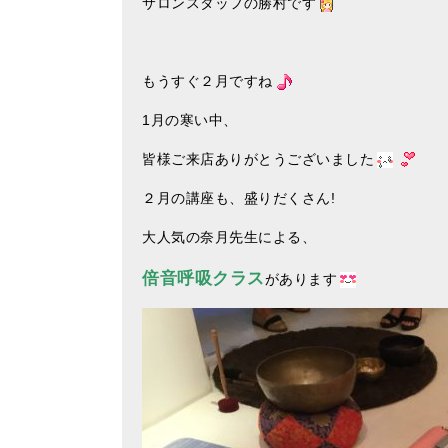
サロンスタッフの勝村です
もうすぐ２月ですね
1月の寒い中、
皆様ご来店ありがとうございました
２月の講座も、盛りだくさん!
大人気の奈月先生による、
倍音呼吸クラス
があります