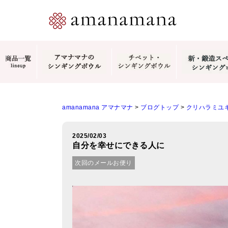
amanamana アマナマナ
>
ブログトップ
>
クリハラミユキ
2025/02/03
自分を幸せにできる人に
次回のメールお便り