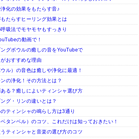
浄化の効果をもたらす音♪
がもたらすヒーリング効果とは
の呼吸法でモヤモヤもすっきり
uTubeの動画で！
グボウルの癒しの音をYouTubeで
ャがおすすめな理由
ボウル）の音色は癒しや浄化に最適！
ーンの浄化！その方法とは？
がある？癒しによいティンシャ選び方
ギング・リンの違いとは？
のティンシャの鳴らし方は3通り
チベタンベル）のコツ、これだけは知っておきたい！
使うティンシャと音楽の選び方のコツ