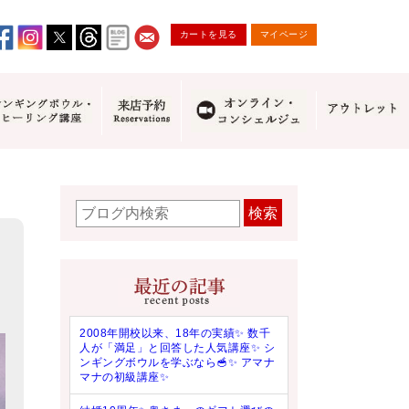
カートを見る
マイページ
検索
2008年開校以来、18年の実績✨ 数千
人が「満足」と回答した人気講座✨ シ
ンギングボウルを学ぶなら🥣✨ アマナ
マナの初級講座✨