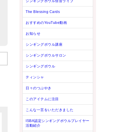
シンギングボウル倍音ライブ
The Blessing Cards
おすすめのYouTube動画
お知らせ
シンギングボウル講座
シンギングボウルサロン
シンギングボウル
ティンシャ
日々のつぶやき
このアイテムに注目
こんな一言をいただきました
ISBA認定シンギングボウルプレイヤー
活動紹介