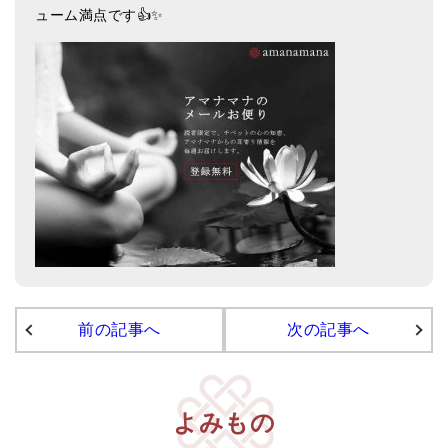
ューム満点です👍✨
亡命チベット人尼僧のお守り・チャーム
チベット・マントラ・ヒーリングCD
ギフトラッピング
シンギングボウル講座
●
初級講座
●
倍音呼吸法レッスン
中級講座
上級講座
前の記事へ
次の記事へ
ビギナー講師・養成講座
アマナマナとは
よみもの
About Us