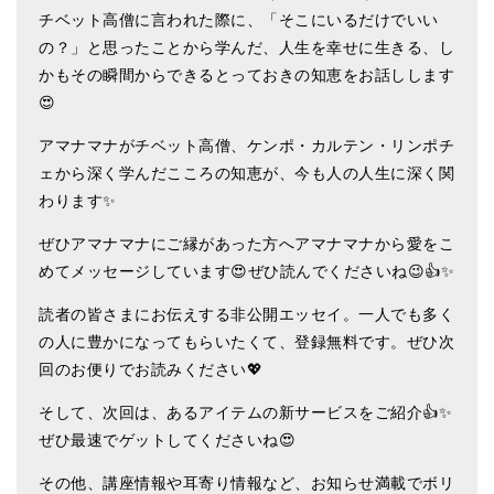
チベット高僧に言われた際に、「そこにいるだけでいい
ティンシャケース
の？」と思ったことから学んだ、人生を幸せに生きる、し
チベット・真マントラ香
かもその瞬間からできるとっておきの知恵をお話しします
😍
●
お香定期購入（ラクとくサブスク）
アマナマナがチベット高僧、ケンポ・カルテン・リンポチ
チベット高僧のオラクルカード
ェから深く学んだこころの知恵が、今も人の人生に深く関
わります✨
ベル＆ドルジェ
ぜひアマナマナにご縁があった方へアマナマナから愛をこ
シンギングボウル入門本・CD
めてメッセージしています😍ぜひ読んでくださいね😉👍✨
アウトレット
読者の皆さまにお伝えする非公開エッセイ。一人でも多く
オリジナルグッズ
の人に豊かになってもらいたくて、登録無料です。ぜひ次
回のお便りでお読みください💖
神々とつながるジュエリー
そして、次回は、あるアイテムの新サービスをご紹介👍✨
ヒーリング・マンダラポスター
ぜひ最速でゲットしてくださいね😍
ロゴステッカー・ポストカード各種
その他、講座情報や耳寄り情報など、お知らせ満載でボリ