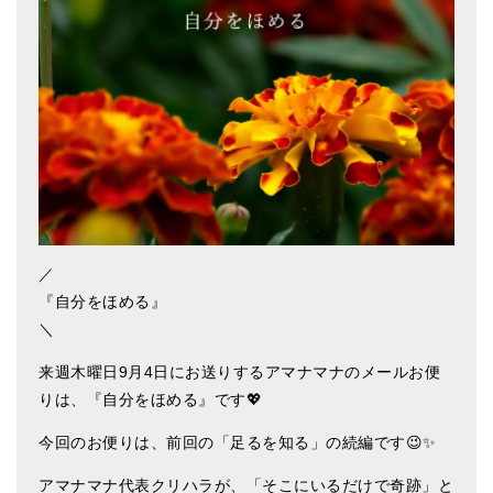
アマナマナのシンギングボウル
●
チベット・シンギングボウル
●
新・鍛造スペシャル
●
マンダラ彫（黒・渋金）
人気の3点セット
お得なアマナマナ・セット
／
『自分をほめる』
特大シンギングボウル・特殊柄
＼
スティック・マレット・リング（台座）
来週木曜日9月4日にお送りするアマナマナのメールお便
アマナマナのティンシャ
りは、『自分をほめる』です💖
●
プレミアム・ティンシャ（L・M）
今回のお便りは、前回の「足るを知る」の続編です😉✨
●
ベーシック・ティンシャ（4種）
アマナマナ代表クリハラが、「そこにいるだけで奇跡」と