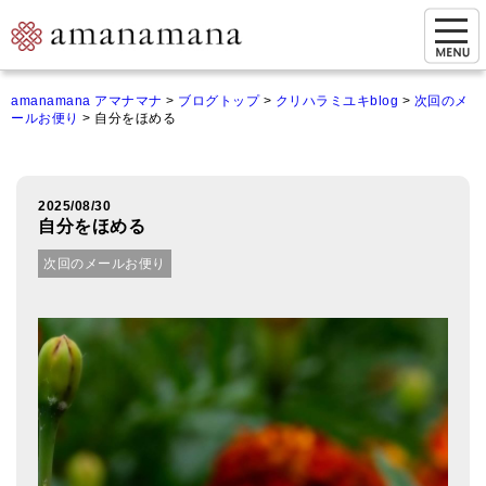
お問い合わせ
amanamana アマナマナ
>
ブログトップ
>
クリハラミユキblog
>
次回のメ
ールお便り
>
自分をほめる
マイページ
ご来店予約（実店舗）
2025/08/30
ご来店&購入
自分をほめる
オンライン相談&購入
次回のメールお便り
シンギングボウル講座
倍音呼吸法レッスン
オンラインショップ
カートを見る
商品一覧