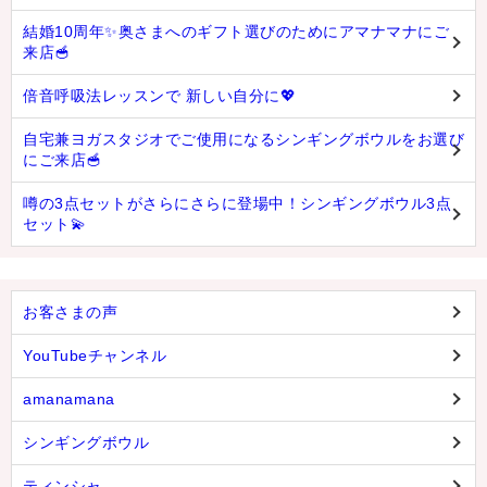
結婚10周年✨奥さまへのギフト選びのためにアマナマナにご
来店🥣
倍音呼吸法レッスンで 新しい自分に💖
自宅兼ヨガスタジオでご使用になるシンギングボウルをお選び
にご来店🥣
噂の3点セットがさらにさらに登場中！シンギングボウル3点
セット💫
お客さまの声
YouTubeチャンネル
amanamana
シンギングボウル
ティンシャ