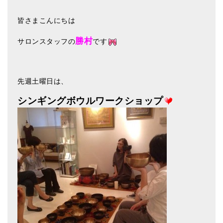
アマナマナのシンギングボウル
皆さまこんにちは
●
チベット・シンギングボウル
勝村
サロンスタッフの
です
●
新・鍛造スペシャル
●
マンダラ彫（黒・渋金）
先週土曜日は、
人気の3点セット
シンギングボウルワークショップ
お得なアマナマナ・セット
特大シンギングボウル・特殊柄
スティック・マレット・リング（台座）
アマナマナのティンシャ
●
プレミアム・ティンシャ（L・M）
●
ベーシック・ティンシャ（4種）