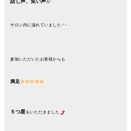
話し声、笑い声
が
亡命チベット人尼僧のお守り・チャーム
チベット・マントラ・ヒーリングCD
サロン内に溢れていました
ギフトラッピング
シンギングボウル講座
●
初級講座
参加いただいたお客様からも
●
倍音呼吸法レッスン
中級講座
満足
☆☆☆☆☆
上級講座
ビギナー講師・養成講座
アマナマナとは
５つ星
をいただきました
About Us