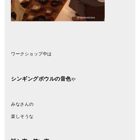
ティンシャケース
チベット・真マントラ香
●
お香定期購入（ラクとくサブスク）
チベット高僧のオラクルカード
ワークショップ中は
ベル＆ドルジェ
シンギングボウル入門本・CD
シンギングボウルの音色
や
アウトレット
オリジナルグッズ
みなさんの
神々とつながるジュエリー
楽しそうな
ヒーリング・マンダラポスター
ロゴステッカー・ポストカード各種