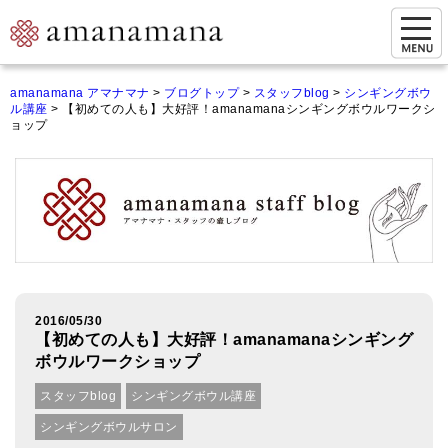
お問い合わせ
amanamana アマナマナ
>
ブログトップ
>
スタッフblog
>
シンギングボウ
ル講座
>
【初めての人も】大好評！amanamanaシンギングボウルワークシ
マイページ
ョップ
ご来店予約（実店舗）
ご来店&購入
オンライン相談&購入
シンギングボウル講座
2016/05/30
倍音呼吸法レッスン
【初めての人も】大好評！amanamanaシンギング
ボウルワークショップ
オンラインショップ
スタッフblog
シンギングボウル講座
カートを見る
シンギングボウルサロン
商品一覧