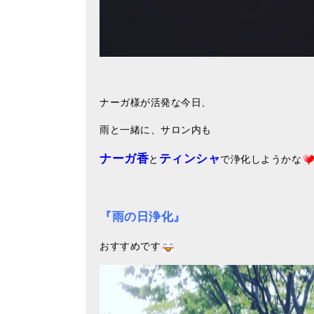
ナーガ様が活発な今日、
雨と一緒に、サロン内も
ナーガ香
ティンシャ
と
で浄化しようかな
『雨の日浄化』
おすすめです