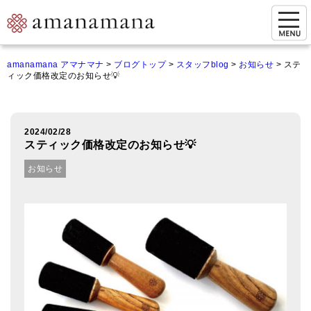
お問い合わせ
amanamana アマナマナ
>
ブログトップ
>
スタッフblog
>
お知らせ
>
ステ
ィック価格改定のお知らせ💡
マイページ
ご来店予約（実店舗）
2024/02/28
ご来店&購入
スティック価格改定のお知らせ💡
オンライン相談&購入
お知らせ
シンギングボウル講座
倍音呼吸法レッスン
オンラインショップ
カートを見る
商品一覧