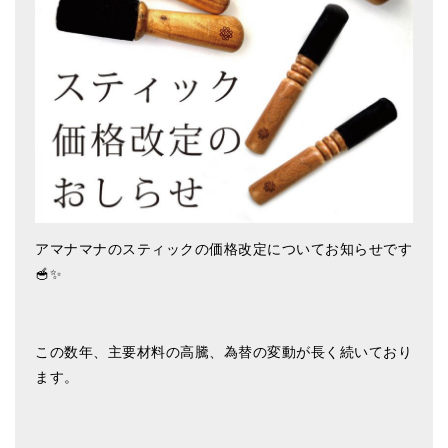
アマナマナのシンギングボウル
●
チベット・シンギングボウル
●
新・鍛造スペシャル
●
マンダラ彫（黒・渋金）
人気の3点セット
お得なアマナマナ・セット
アマナマナのスティックの価格改定についてお知らせです
🥣✨
特大シンギングボウル・特殊柄
スティック・マレット・リング（台座）
この数年、主要材料の高騰、為替の変動が長く続いており
アマナマナのティンシャ
ます。
●
プレミアム・ティンシャ（L・M）
●
ベーシック・ティンシャ（4種）