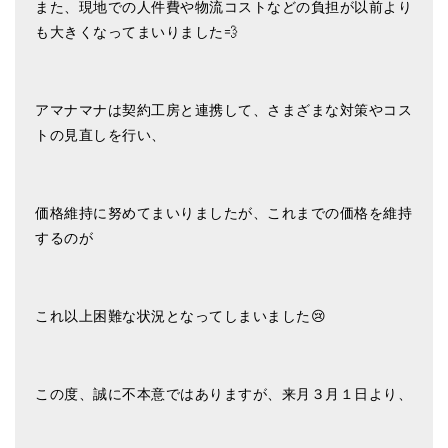
また、現地での人件費や物流コストなどの負担が以前より
ティンシャケース
も大きくなってまいりました💨
チベット・真マントラ香
●
お香定期購入（ラクとくサブスク）
アマナマナは契約工房と連携して、さまざまな対策やコス
トの見直しを行い、
チベット高僧のオラクルカード
ベル＆ドルジェ
価格維持に努めてまいりましたが、これまでの価格を維持
シンギングボウル入門本・CD
するのが
アウトレット
オリジナルグッズ
これ以上困難な状況となってしまいました😢
神々とつながるジュエリー
ヒーリング・マンダラポスター
この度、誠に不本意ではありますが、来月３月１日より、
ロゴステッカー・ポストカード各種