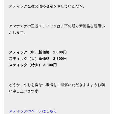
亡命チベット人尼僧のお守り・チャーム
スティック全種の価格改定をさせていただき、
チベット・マントラ・ヒーリングCD
ギフトラッピング
アマナマナの正規スティックは以下の通り新価格を適用い
たします。
シンギングボウル講座
●
初級講座
スティック（中）新価格 1,800円
●
倍音呼吸法レッスン
スティック（大）新価格 2,800円
スティック（特大） 3,800円
中級講座
上級講座
どうか、やむを得ない事情をご理解いただきますようお願
ビギナー講師・養成講座
い申し上げます🥺
アマナマナとは
About Us
スティックのページはこちら