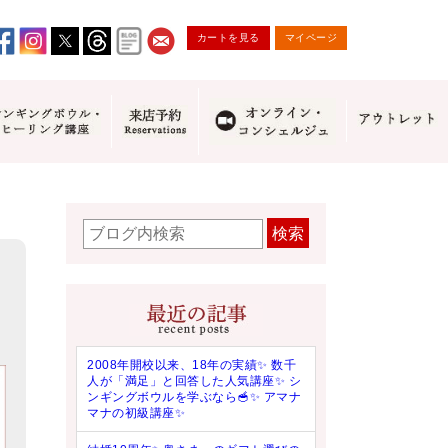
カートを見る
マイページ
検索
2008年開校以来、18年の実績✨ 数千
人が「満足」と回答した人気講座✨ シ
ンギングボウルを学ぶなら🥣✨ アマナ
マナの初級講座✨