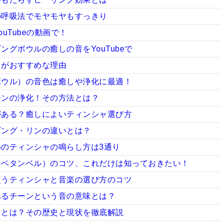
の呼吸法でモヤモヤもすっきり
uTubeの動画で！
グボウルの癒しの音をYouTubeで
ャがおすすめな理由
ボウル）の音色は癒しや浄化に最適！
ーンの浄化！その方法とは？
がある？癒しによいティンシャ選び方
ギング・リンの違いとは？
のティンシャの鳴らし方は3通り
チベタンベル）のコツ、これだけは知っておきたい！
使うティンシャと音楽の選び方のコツ
れるチーンという音の意味とは？
ャとは？その歴史と現状を徹底解説