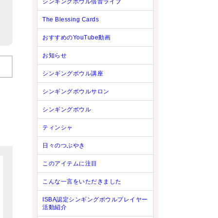
シンギングボウル倍音ライブ
The Blessing Cards
おすすめのYouTube動画
お知らせ
シンギングボウル講座
シンギングボウルサロン
シンギングボウル
ティンシャ
日々のつぶやき
このアイテムに注目
こんな一言をいただきました
ISBA認定シンギングボウルプレイヤー
活動紹介