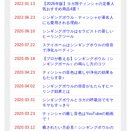
2022.01.13
【2026年版】ヨガ用ティンシャの定番人
亡命チベット人尼僧のお守り・チャーム
気おすすめ商品4選！
2022.06.23
シンギングボウル・ティンシャが著名人
チベット・マントラ・ヒーリングCD
にも愛用される理由♪
ギフトラッピング
2020.09.10
シンギングボウルはセラピストの新しい
ヒーリングツール
シンギングボウル講座
2020.07.22
ステイホームはシンギングボウルの倍音
で浄化ルーティン
●
初級講座
2020.05.18
【プロが教える】シンギングボウル（シ
ンギングボール）の鳴らし方のコツ
●
倍音呼吸法レッスン
2020.04.23
ティンシャの音色は癒しや浄化の効果を
中級講座
もたらす音♪
2020.04.02
シンギングボウルの倍音がもたらすヒー
上級講座
リング効果とは
ビギナー講師・養成講座
2020.03.31
シンギングボウルとヨガの呼吸法でモヤ
モヤもすっきり
アマナマナとは
2020.03.23
ティンシャの癒し音色はYouTubeの動画
で！
About Us
2020.03.12
癒されたい方必見！シンギングボウルの