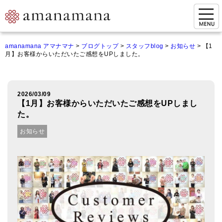
お問い合わせ
amanamana アマナマナ
>
ブログトップ
>
スタッフblog
>
お知らせ
>
【1
月】お客様からいただいたご感想をUPしました。
マイページ
ご来店予約（実店舗）
2026/03/09
ご来店&購入
【1月】お客様からいただいたご感想をUPしまし
た。
オンライン相談&購入
お知らせ
シンギングボウル講座
倍音呼吸法レッスン
オンラインショップ
カートを見る
商品一覧