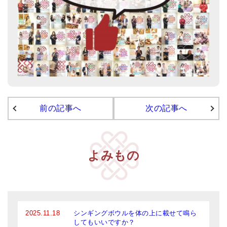
アマナマナのシンギングボウル
●
チベット・シンギングボウル
●
新・鍛造スペシャル
●
マンダラ彫（黒・渋金）
人気の3点セット
前の記事へ
次の記事へ
お得なアマナマナ・セット
特大シンギングボウル・特殊柄
よみもの
スティック・マレット・リング（台座）
アマナマナのティンシャ
●
プレミアム・ティンシャ（L・M）
2025.11.18
シンギングボウルを体の上に載せて鳴ら
●
ベーシック・ティンシャ（4種）
してもいいですか？