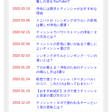
癒しの音をYouTubeで
メールお便り登録
2020.03.10
浄化には満月とティンシャがおすすめな
LINEお友だち登録
理由
2020.03.06
ドニパトロ（シンギングボウル）の音色
お客様の声
は癒しや浄化に最適！
2020.02.15
ティンシャでパワーストーンの浄化！そ
ブログ
の方法とは？
特商法の表記
2020.02.06
ティンシャの音色に違いがある？癒しに
よいティンシャ選び方
2020.02.03
シンギングボウルとシンギング・リンの
違いとは？
2020.01.28
プロが教える！浄化のためのティンシャ
の鳴らし方は3通り
2020.01.24
瞑想で使うティンシャ（チベタンベル）
のコツ、これだけは知っておきたい！
2020.01.15
【おすすめ紹介】ヨガで使うティンシャ
と音楽の選び方のコツ
2019.12.24
ティンシャ｜ヨガで使われるチーンとい
う音の意味とは？