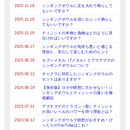
2025.11.18
シンギングボウルに足を入れて鳴らして
ティンシャケース
もいいですか？
2025.11.18
シンギングボウルを頭にかぶって鳴らし
チベット・真マントラ香
てもいいですか？
●
お香定期購入（ラクとくサブスク）
2025.11.18
ティンシャの本物と偽物はどのように見
分ければいいですか？
チベット高僧のオラクルカード
2025.06.27
シンギングボウルが気持ち悪いと感じる
理由と、安心して楽しむためのヒント
ベル＆ドルジェ
2025.06.26
セブンメタル（7メタル）とアマナマナの
シンギングボウルについて
シンギングボウル入門本・CD
2025.06.12
チャクラに対応したシンギングボウルの
アウトレット
セットはありますか？
2024.06.29
【保存版】ヨガや瞑想に欠かせない！シ
オリジナルグッズ
ンギングボウルとティンシャの違いを徹
底解説
神々とつながるジュエリー
2023.07.31
アマナマナのドラゴン（龍）ティンシャ
が高いレベルのパワーを持つ理由とは？
ヒーリング・マンダラポスター
2023.04.12
シンギングボウルで瞑想がおすすめ！ぴ
ロゴステッカー・ポストカード各種
ったりのYouTubeはこれ！