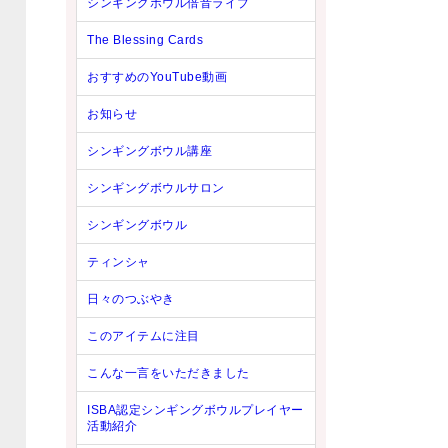
シンギングボウル倍音ライブ
The Blessing Cards
おすすめのYouTube動画
お知らせ
シンギングボウル講座
シンギングボウルサロン
シンギングボウル
ティンシャ
日々のつぶやき
このアイテムに注目
こんな一言をいただきました
ISBA認定シンギングボウルプレイヤー
活動紹介