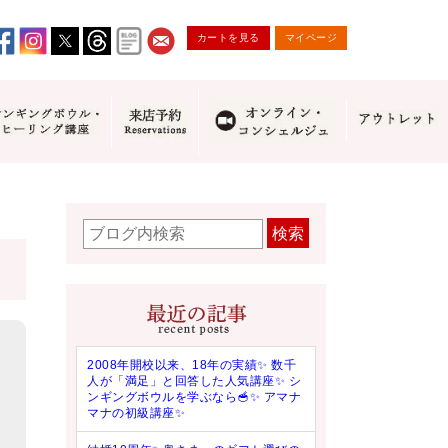
カートを見る
マイページ
検索
2008年開校以来、18年の実績✨ 数千
人が「満足」と回答した人気講座✨ シ
ンギングボウルを学ぶなら🥣✨ アマナ
マナの初級講座✨