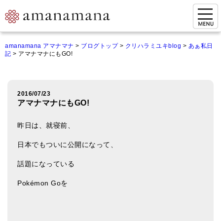
お問い合わせ
amanamana アマナマナ
>
ブログトップ
>
クリハラミユキblog
>
あぁ私日
記
>
アマナマナにもGO!
マイページ
ご来店予約（実店舗）
2016/07/23
ご来店&購入
アマナマナにもGO!
オンライン相談&購入
昨日は、就寝前、
シンギングボウル講座
日本でもついに公開になって、
倍音呼吸法レッスン
話題になっている
オンラインショップ
Pokémon Goを
カートを見る
商品一覧