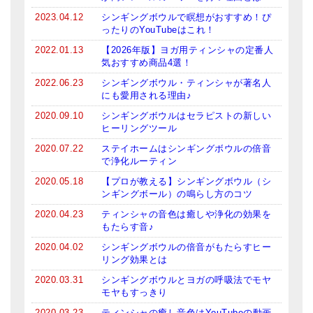
2023.04.12
シンギングボウルで瞑想がおすすめ！ぴ
ったりのYouTubeはこれ！
2022.01.13
【2026年版】ヨガ用ティンシャの定番人
気おすすめ商品4選！
2022.06.23
シンギングボウル・ティンシャが著名人
にも愛用される理由♪
2020.09.10
シンギングボウルはセラピストの新しい
ヒーリングツール
2020.07.22
ステイホームはシンギングボウルの倍音
で浄化ルーティン
2020.05.18
【プロが教える】シンギングボウル（シ
ンギングボール）の鳴らし方のコツ
2020.04.23
ティンシャの音色は癒しや浄化の効果を
もたらす音♪
2020.04.02
シンギングボウルの倍音がもたらすヒー
リング効果とは
2020.03.31
シンギングボウルとヨガの呼吸法でモヤ
モヤもすっきり
2020.03.23
ティンシャの癒し音色はYouTubeの動画