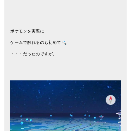
亡命チベット人尼僧のお守り・チャーム
チベット・マントラ・ヒーリングCD
ギフトラッピング
ポケモンを実際に
シンギングボウル講座
ゲームで触れるのも初めて
●
初級講座
・・・だったのですが、
●
倍音呼吸法レッスン
中級講座
上級講座
ビギナー講師・養成講座
アマナマナとは
About Us