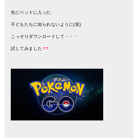
アマナマナのシンギングボウル
先にベッドに入った
●
チベット・シンギングボウル
子どもたちに知られないように(笑)
●
新・鍛造スペシャル
こっそりダウンロードして・・・
●
マンダラ彫（黒・渋金）
試してみました
人気の3点セット
お得なアマナマナ・セット
特大シンギングボウル・特殊柄
スティック・マレット・リング（台座）
アマナマナのティンシャ
●
プレミアム・ティンシャ（L・M）
●
ベーシック・ティンシャ（4種）