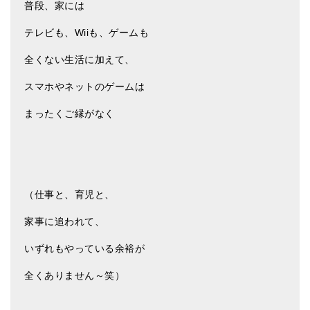
普段、家には
ティンシャケース
テレビも、Wiiも、ゲームも
チベット・真マントラ香
全くない生活に加えて、
●
お香定期購入（ラクとくサブスク）
スマホやネットのゲームは
チベット高僧のオラクルカード
まったくご縁がなく
ベル＆ドルジェ
シンギングボウル入門本・CD
アウトレット
（仕事と、育児と、
オリジナルグッズ
家事に追われて、
神々とつながるジュエリー
いずれもやっている余裕が
ヒーリング・マンダラポスター
全くありません～笑）
ロゴステッカー・ポストカード各種