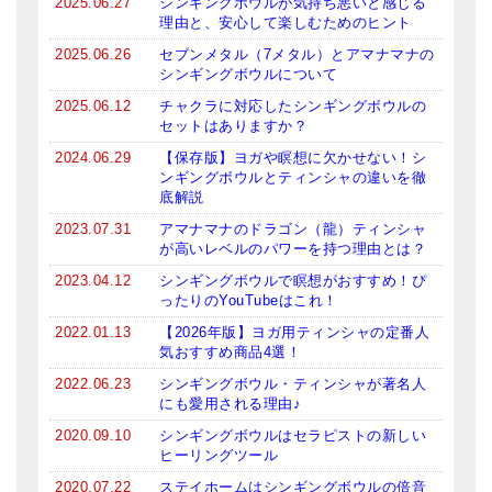
2025.06.27
シンギングボウルが気持ち悪いと感じる
理由と、安心して楽しむためのヒント
2025.06.26
セブンメタル（7メタル）とアマナマナの
シンギングボウルについて
2025.06.12
チャクラに対応したシンギングボウルの
セットはありますか？
2024.06.29
【保存版】ヨガや瞑想に欠かせない！シ
ンギングボウルとティンシャの違いを徹
底解説
2023.07.31
アマナマナのドラゴン（龍）ティンシャ
が高いレベルのパワーを持つ理由とは？
2023.04.12
シンギングボウルで瞑想がおすすめ！ぴ
ったりのYouTubeはこれ！
2022.01.13
【2026年版】ヨガ用ティンシャの定番人
気おすすめ商品4選！
2022.06.23
シンギングボウル・ティンシャが著名人
にも愛用される理由♪
2020.09.10
シンギングボウルはセラピストの新しい
ヒーリングツール
2020.07.22
ステイホームはシンギングボウルの倍音