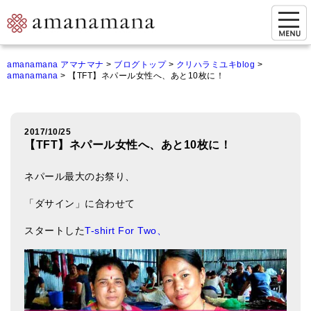
お問い合わせ
amanamana アマナマナ
>
ブログトップ
>
クリハラミユキblog
>
amanamana
>
【TFT】ネパール女性へ、あと10枚に！
マイページ
ご来店予約（実店舗）
2017/10/25
ご来店&購入
【TFT】ネパール女性へ、あと10枚に！
オンライン相談&購入
ネパール最大のお祭り、
シンギングボウル講座
「ダサイン」に合わせて
倍音呼吸法レッスン
スタートした
T-shirt For Two、
オンラインショップ
カートを見る
商品一覧