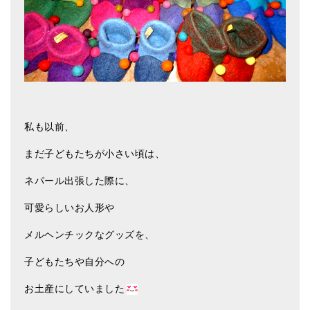
亡命チベット人尼僧のお守り・チャーム
チベット・マントラ・ヒーリングCD
ギフトラッピング
シンギングボウル講座
●
初級講座
私も以前、
●
倍音呼吸法レッスン
まだ子どもたちが小さい頃は、
中級講座
ネパール出張した際に、
可愛らしいお人形や
上級講座
メルヘンチックなグッズを、
ビギナー講師・養成講座
子どもたちや自分への
アマナマナとは
お土産にしていました
About Us