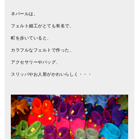
ティンシャケース
ネパールは、
チベット・真マントラ香
フェルト細工がとても有名で、
●
お香定期購入（ラクとくサブスク）
町を歩いていると、
チベット高僧のオラクルカード
カラフルなフェルトで作った、
ベル＆ドルジェ
アクセサリーやバッグ、
シンギングボウル入門本・CD
スリッパやお人形がかわいらしく・・・
アウトレット
オリジナルグッズ
神々とつながるジュエリー
ヒーリング・マンダラポスター
ロゴステッカー・ポストカード各種