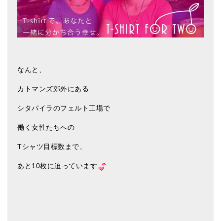
アマナマナのシンギングボウル
●
チベット・シンギングボウル
●
新・鍛造スペシャル
なんと、
●
マンダラ彫（黒・渋金）
カトマンズ郊外にある
人気の3点セット
シタパイラのフェルト工場で
お得なアマナマナ・セット
働く女性たちへの
特大シンギングボウル・特殊柄
Tシャツ目標数まで、
スティック・マレット・リング（台座）
あと10枚に迫っています
アマナマナのティンシャ
●
プレミアム・ティンシャ（L・M）
●
ベーシック・ティンシャ（4種）