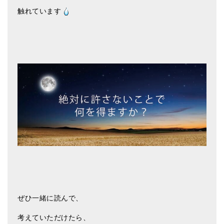
亡命チベット人尼僧のお守り・チャーム
触れています
チベット・マントラ・ヒーリングCD
ギフトラッピング
シンギングボウル講座
●
初級講座
●
倍音呼吸法レッスン
中級講座
上級講座
ビギナー講師・養成講座
アマナマナとは
ぜひ一緒に読んで、
About Us
考えていただけたら、