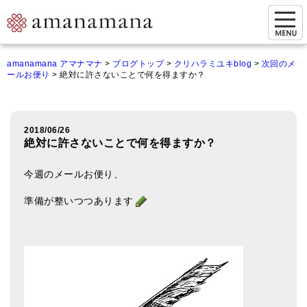
お問い合わせ
amanamana アマナマナ
>
ブログトップ
>
クリハラミユキblog
>
次回のメ
ールお便り
>
絶対に許さないことで何を得ますか？
マイページ
ご来店予約（実店舗）
2018/06/26
ご来店&購入
絶対に許さないことで何を得ますか？
オンライン相談&購入
今週のメールお便り、
シンギングボウル講座
準備が整いつつあります
倍音呼吸法レッスン
オンラインショップ
カートを見る
商品一覧