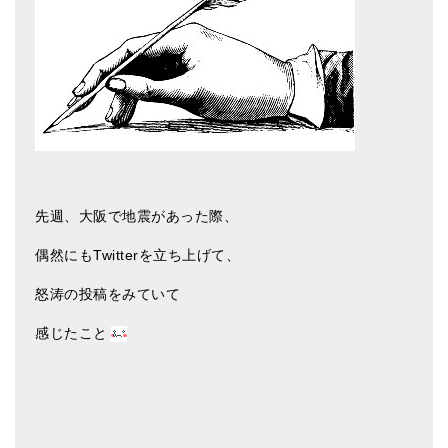
アマナマナのシンギングボウル
●
チベット・シンギングボウル
●
新・鍛造スペシャル
●
マンダラ彫（黒・渋金）
人気の3点セット
先週、大阪で地震があった際、
お得なアマナマナ・セット
偶然にもTwitterを立ち上げて、
特大シンギングボウル・特殊柄
怒涛の投稿をみていて
スティック・マレット・リング（台座）
感じたこと
アマナマナのティンシャ
●
プレミアム・ティンシャ（L・M）
●
ベーシック・ティンシャ（4種）