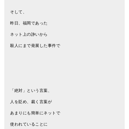
ティンシャケース
そして、
チベット・真マントラ香
昨日、福岡であった
●
お香定期購入（ラクとくサブスク）
ネット上の諍いから
チベット高僧のオラクルカード
殺人にまで発展した事件で
ベル＆ドルジェ
シンギングボウル入門本・CD
アウトレット
オリジナルグッズ
「絶対」という言葉、
神々とつながるジュエリー
人を貶め、裁く言葉が
ヒーリング・マンダラポスター
あまりにも簡単にネットで
ロゴステッカー・ポストカード各種
使われていることに