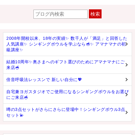
検索
2008年開校以来、18年の実績✨ 数千人が「満足」と回答した
人気講座✨ シンギングボウルを学ぶなら🥣✨ アマナマナの初
級講座✨
結婚10周年✨奥さまへのギフト選びのためにアマナマナにご
来店🥣
倍音呼吸法レッスンで 新しい自分に💖
自宅兼ヨガスタジオでご使用になるシンギングボウルをお選び
にご来店🥣
噂の3点セットがさらにさらに登場中！シンギングボウル3点
セット💫