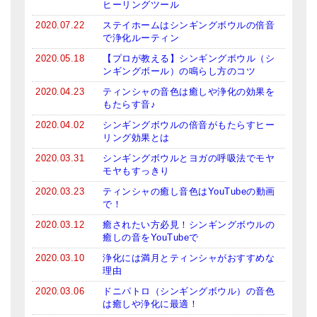
ヒーリングツール
亡命チベット人尼僧のお守り・チャーム
2020.07.22
ステイホームはシンギングボウルの倍音
で浄化ルーティン
チベット・マントラ・ヒーリングCD
2020.05.18
【プロが教える】シンギングボウル（シ
ギフトラッピング
ンギングボール）の鳴らし方のコツ
2020.04.23
ティンシャの音色は癒しや浄化の効果を
シンギングボウル講座
もたらす音♪
2020.04.02
シンギングボウルの倍音がもたらすヒー
●
初級講座
リング効果とは
●
倍音呼吸法レッスン
2020.03.31
シンギングボウルとヨガの呼吸法でモヤ
モヤもすっきり
中級講座
2020.03.23
ティンシャの癒し音色はYouTubeの動画
で！
上級講座
2020.03.12
癒されたい方必見！シンギングボウルの
癒しの音をYouTubeで
ビギナー講師・養成講座
2020.03.10
浄化には満月とティンシャがおすすめな
アマナマナとは
理由
2020.03.06
ドニパトロ（シンギングボウル）の音色
About Us
は癒しや浄化に最適！