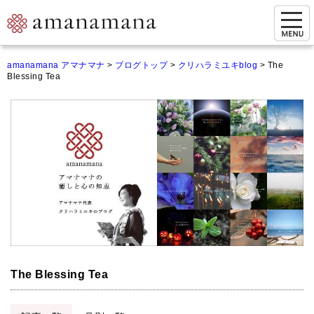
お問い合わせ
amanamana アマナマナ
>
ブログトップ
>
クリハラミユキblog
>
The
Blessing Tea
マイページ
ご来店予約（実店舗）
ご来店&購入
オンライン相談&購入
シンギングボウル講座
倍音呼吸法レッスン
オンラインショップ
The Blessing Tea
カートを見る
商品一覧