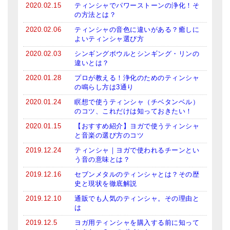
2020.02.15
ティンシャでパワーストーンの浄化！そ
メールお便り登録
の方法とは？
LINEお友だち登録
2020.02.06
ティンシャの音色に違いがある？癒しに
よいティンシャ選び方
お客様の声
2020.02.03
シンギングボウルとシンギング・リンの
違いとは？
ブログ
2020.01.28
プロが教える！浄化のためのティンシャ
の鳴らし方は3通り
特商法の表記
2020.01.24
瞑想で使うティンシャ（チベタンベル）
のコツ、これだけは知っておきたい！
2020.01.15
【おすすめ紹介】ヨガで使うティンシャ
と音楽の選び方のコツ
2019.12.24
ティンシャ｜ヨガで使われるチーンとい
う音の意味とは？
2019.12.16
セブンメタルのティンシャとは？その歴
史と現状を徹底解説
2019.12.10
通販でも人気のティンシャ。その理由と
は
2019.12.5
ヨガ用ティンシャを購入する前に知って