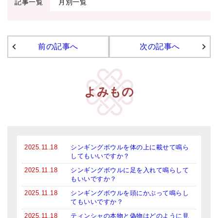
記事一覧
月別一覧
アマナマナのシンギングボウル
●
チベット・シンギングボウル
前の記事へ
次の記事へ
●
新・鍛造スペシャル
●
マンダラ彫（黒・渋金）
よみもの
人気の3点セット
お得なアマナマナ・セット
特大シンギングボウル・特殊柄
2025.11.18
シンギングボウルを体の上に載せて鳴ら
スティック・マレット・リング（台座）
してもいいですか？
2025.11.18
シンギングボウルに足を入れて鳴らして
アマナマナのティンシャ
もいいですか？
●
プレミアム・ティンシャ（L・M）
2025.11.18
シンギングボウルを頭にかぶって鳴らし
てもいいですか？
●
ベーシック・ティンシャ（4種）
2025.11.18
ティンシャの本物と偽物はどのように見