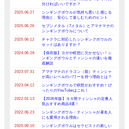
分ければいいですか？
ティンシャケース
2025.06.27
シンギングボウルが気持ち悪いと感じる
理由と、安心して楽しむためのヒント
チベット・真マントラ香
2025.06.26
セブンメタル（7メタル）とアマナマナの
●
お香定期購入（ラクとくサブスク）
シンギングボウルについて
2025.06.12
チャクラに対応したシンギングボウルの
チベット高僧のオラクルカード
セットはありますか？
2024.06.29
【保存版】ヨガや瞑想に欠かせない！シ
ベル＆ドルジェ
ンギングボウルとティンシャの違いを徹
底解説
シンギングボウル入門本・CD
2023.07.31
アマナマナのドラゴン（龍）ティンシャ
が高いレベルのパワーを持つ理由とは？
アウトレット
2023.04.12
シンギングボウルで瞑想がおすすめ！ぴ
オリジナルグッズ
ったりのYouTubeはこれ！
2022.01.13
【2026年版】ヨガ用ティンシャの定番人
神々とつながるジュエリー
気おすすめ商品4選！
ヒーリング・マンダラポスター
2022.06.23
シンギングボウル・ティンシャが著名人
にも愛用される理由♪
ロゴステッカー・ポストカード各種
2020.09.10
シンギングボウルはセラピストの新しい